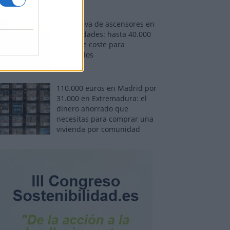
Normativa de ascensores en
comunidades: hasta 40.000
euros de coste para
adaptarlos
110.000 euros en Madrid por
31.000 en Extremadura: el
dinero ahorrado que
necesitas para comprar una
vivienda por comunidad