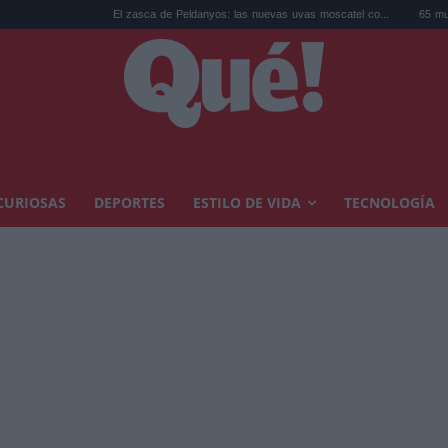
El zasca de Peldanyos: las nuevas uvas moscatel co...
65 muertes labora
CURIOSAS
DEPORTES
ESTILO DE VIDA
TECNOLOGÍA