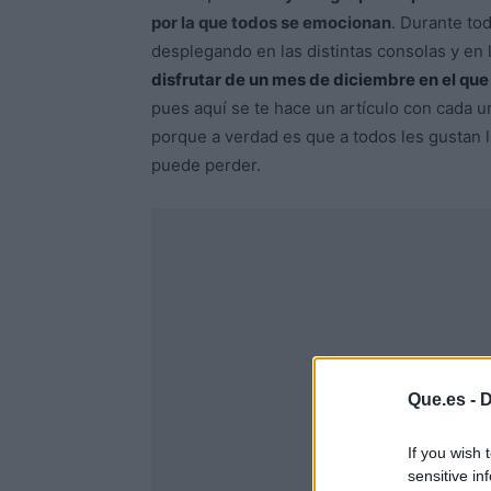
por la que todos se emocionan
. Durante tod
desplegando en las distintas consolas y en 
disfrutar de un mes de diciembre en el que
pues aquí se te hace un artículo con cada 
porque a verdad es que a todos les gustan l
puede perder.
Que.es -
D
If you wish 
sensitive in