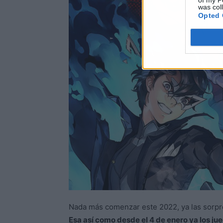
of my P
was col
Opted 
Nada más comenzar este 2022, ya las sorpre
Esa así como desde el 4 de enero ya los ju