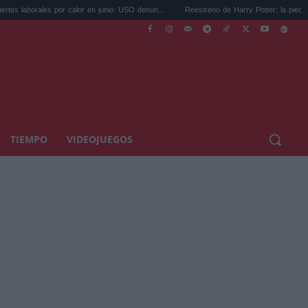
les por calor en junio: USO denun...
Reestreno de Harry Potter: la piedra filosofal vue
TIEMPO
VIDEOJUEGOS