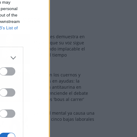
ou may
 personal
out of the
os más vistos
 downstream
B’s List of
Tom Jones demuestra en
Madrid que su voz sigue
desafiando implacable el
paso del tiempo
Fuego en los cuernos y
millones en ayudas: la
rebelión antitaurina en
Alfafar enciende el debate
sobre los 'bous al carrer'
La salud mental ya causa una
de cada cinco bajas laborales