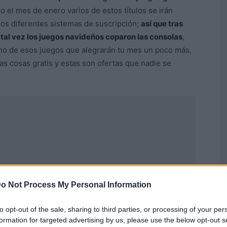
o el mes de enero varios de estos títulos se irán
los diferentes sistemas de suscripción;
así que tras
 tal vez los juegos navideños coparon las consolas
,
uno de esos juegos que alegrarán tu mes un poco más,
as cosas gratis y estas son ofertas que nadie se
o Not Process My Personal Information
to opt-out of the sale, sharing to third parties, or processing of your per
formation for targeted advertising by us, please use the below opt-out s