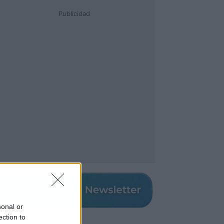
Publicidad
sonal or
ection to