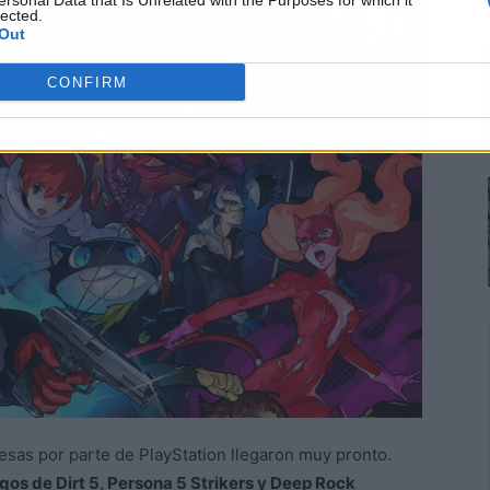
ersonal Data that Is Unrelated with the Purposes for which it
lected.
Out
CONFIRM
sas por parte de PlayStation llegaron muy pronto.
egos de Dirt 5, Persona 5 Strikers y Deep Rock