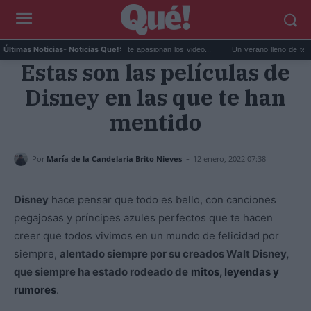
Las 10 gamers que seguir si te apasionan los video...
Un verano lleno de teatro y m
Últimas Noticias
- Noticias Que!:
Estas son las películas de
Disney en las que te han
mentido
-
Por
María de la Candelaria Brito Nieves
12 enero, 2022 07:38
Disney
hace pensar que todo es bello, con canciones
pegajosas y príncipes azules perfectos que te hacen
creer que todos vivimos en un mundo de felicidad por
siempre,
alentado siempre por su creados Walt Disney,
que siempre ha estado rodeado de
mitos, leyendas y
rumores
.