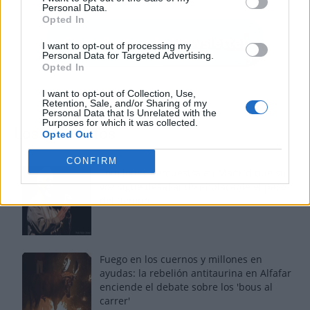
Personal Data.
Opted In
I want to opt-out of processing my
Personal Data for Targeted Advertising.
Opted In
I want to opt-out of Collection, Use,
Retention, Sale, and/or Sharing of my
Personal Data that Is Unrelated with the
Purposes for which it was collected.
Los más vistos
Opted Out
CONFIRM
Tom Jones demuestra en Madrid que su
voz sigue desafiando implacable el paso
del tiempo
Fuego en los cuernos y millones en
ayudas: la rebelión antitaurina en Alfafar
enciende el debate sobre los 'bous al
carrer'