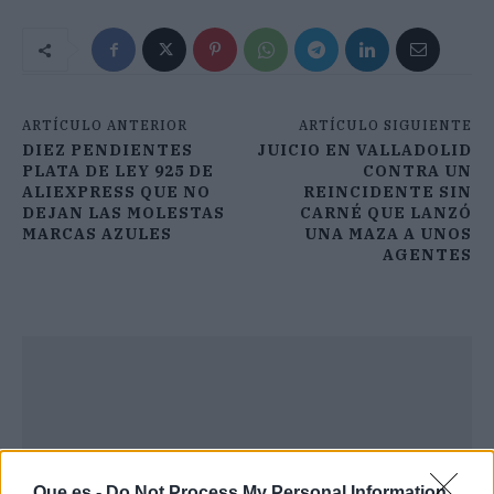
ARTÍCULO ANTERIOR
ARTÍCULO SIGUIENTE
DIEZ PENDIENTES
JUICIO EN VALLADOLID
PLATA DE LEY 925 DE
CONTRA UN
ALIEXPRESS QUE NO
REINCIDENTE SIN
DEJAN LAS MOLESTAS
CARNÉ QUE LANZÓ
MARCAS AZULES
UNA MAZA A UNOS
AGENTES
Que.es -
Do Not Process My Personal Information