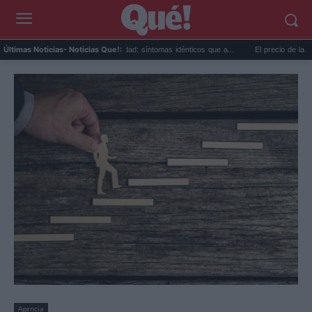
Calor extremo y ansiedad: síntomas idénticos que a...
El precio de la vivienda 
Últimas Noticias
- Noticias Que!:
Agencia