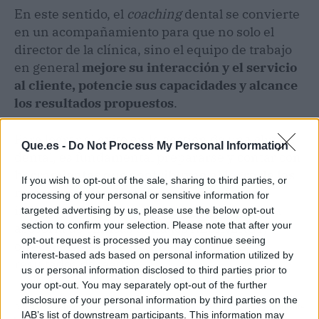
En este sentido, el
coaching
dental se convierte
en un acompañamiento para que no solo el
director de la clínica, sino el equipo de trabajo
en general
mejore su interacción y el servicio
al cliente, potencie sus capacidades y alcance
los resultados propuestos
.
Para lograr el éxito en la gestión de una clínica
Que.es -
Do Not Process My Personal Information
dental, es fundamental prepararse y contar con
herramientas que contribuyan al logro de las
If you wish to opt-out of the sale, sharing to third parties, or
metas trazadas
. Una de las herramientas
processing of your personal or sensitive information for
indispensables es el
coaching
dental y, en la
targeted advertising by us, please use the below opt-out
section to confirm your selection. Please note that after your
asesoría de clínicas dentales AESINERGY,
opt-out request is processed you may continue seeing
ofrecen este servicio para alcanzar los
interest-based ads based on personal information utilized by
resultados deseados.
us or personal information disclosed to third parties prior to
your opt-out. You may separately opt-out of the further
disclosure of your personal information by third parties on the
Artículo anterior
Artículo siguiente
IAB’s list of downstream participants. This information may