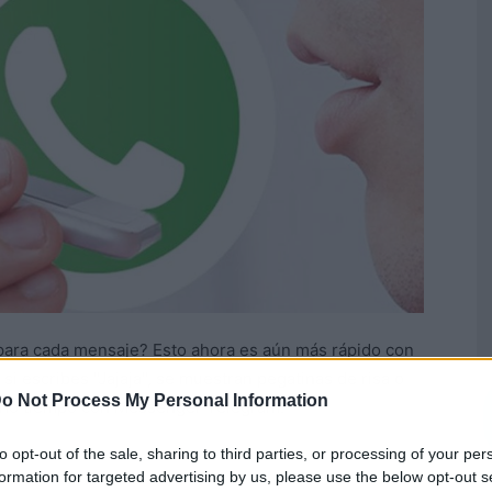
para cada mensaje? Esto ahora es aún más rápido con
si escribes "Jajaja", se muestran pegatinas de risa o
o Not Process My Personal Information
ucho tiempo con Messenger Telegram.
to opt-out of the sale, sharing to third parties, or processing of your per
formation for targeted advertising by us, please use the below opt-out s