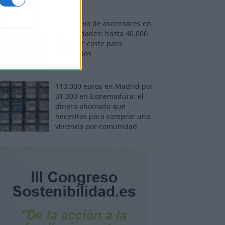
Normativa de ascensores en
comunidades: hasta 40.000
euros de coste para
adaptarlos
110.000 euros en Madrid por
31.000 en Extremadura: el
dinero ahorrado que
necesitas para comprar una
vivienda por comunidad