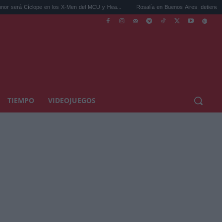
íclope en los X-Men del MCU y Hea...
Rosalía en Buenos Aires: detiene el tráfico y s
TIEMPO
VIDEOJUEGOS