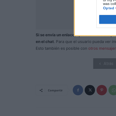
of my P
was col
Opted 
Si se envía un enlace, aparece una vista p
en el chat
. Para que el usuario pueda ver i
Esto también es posible con
otros mensaje
Atrás
Compartir