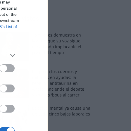
ou may
 personal
out of the
os más vistos
 downstream
B’s List of
Tom Jones demuestra en
Madrid que su voz sigue
desafiando implacable el
paso del tiempo
Fuego en los cuernos y
millones en ayudas: la
rebelión antitaurina en
Alfafar enciende el debate
sobre los 'bous al carrer'
La salud mental ya causa una
de cada cinco bajas laborales