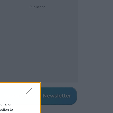
Publicidad
sonal or
ection to