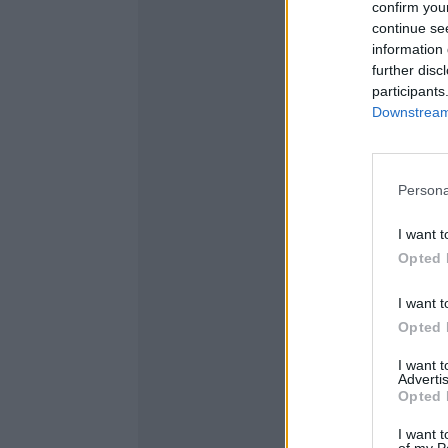
confirm you
continue se
information 
further disc
participants
Downstream 
Persona
I want t
Opted 
I want t
Opted 
I want 
Advertis
Opted 
I want t