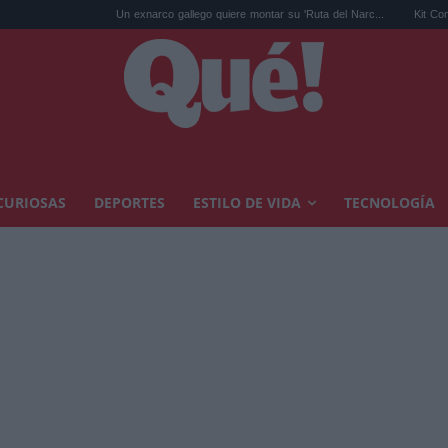
Un exnarco gallego quiere montar su 'Ruta del Narc...
Kit Connor será C
CURIOSAS
DEPORTES
ESTILO DE VIDA
TECNOLOGÍA