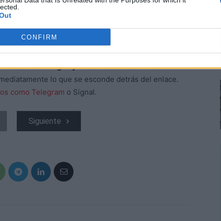
ersonal Data that Is Unrelated with the Purposes for which it
lected.
Out
CONFIRM
revia con una imagen y un texto breve directamente
nmediatamente lo que se esconde detrás del enlace.
ros como Telegram
o Signal.
Siguiente