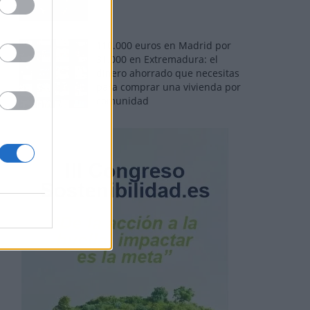
110.000 euros en Madrid por
31.000 en Extremadura: el
dinero ahorrado que necesitas
para comprar una vivienda por
comunidad