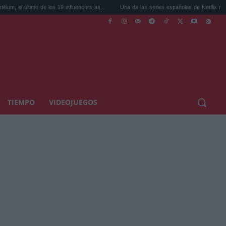
e los 19 influencers as...
Una de las series españolas de Netflix más querida...
TIEMPO
VIDEOJUEGOS