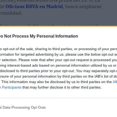
 de
Oficinas BBVA en Madrid
, busca ampliarse
actualidad.
diata, ya que hablamos de una gran operación
nte, Capital Markets Board (CMB, supervisor del
o Not Process My Personal Information
 autorizará hasta que reciba todas las
e BBVA. Por lo tanto, es probable que la
to opt-out of the sale, sharing to third parties, or processing of your per
eses del año 2022, ya que es necesaria la
formation for targeted advertising by us, please use the below opt-out s
r selection. Please note that after your opt-out request is processed y
eing interest-based ads based on personal information utilized by us or
disclosed to third parties prior to your opt-out. You may separately opt-
 Turquía
losure of your personal information by third parties on the IAB’s list of
. This information may also be disclosed by us to third parties on the
IA
 su consejero delegado están de acuerdo en que
Participants
that may further disclose it to other third parties.
ento, la cual aporta un gran valor a los
ento en los mercados importantes donde
co turco hace 11 años, llegando a tener casi el 50
l Data Processing Opt Outs
ora ha decidido dar el paso para poseer
la