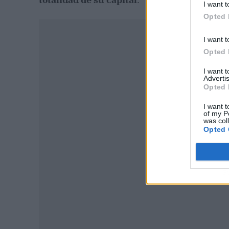
I want t
Opted 
I want t
Opted 
I want 
Advertis
Opted 
I want t
of my P
was col
Opted 
P