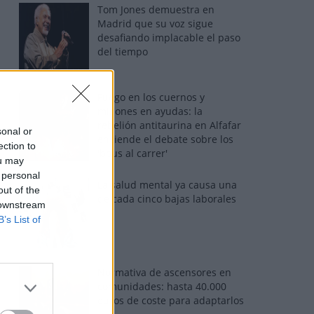
Tom Jones demuestra en
Madrid que su voz sigue
desafiando implacable el paso
del tiempo
Fuego en los cuernos y
millones en ayudas: la
rebelión antitaurina en Alfafar
sonal or
enciende el debate sobre los
ection to
'bous al carrer'
ou may
 personal
La salud mental ya causa una
out of the
de cada cinco bajas laborales
 downstream
B’s List of
Normativa de ascensores en
comunidades: hasta 40.000
euros de coste para adaptarlos