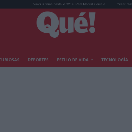
Vinicius firma hasta 2032: el Real Madrid cierra e...
César Gastélum, el último d
CURIOSAS
DEPORTES
ESTILO DE VIDA
TECNOLOGÍA