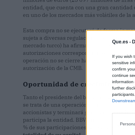
entidad, que cuenta con una gran cantidad
en uno de los mercados más volátiles de la 
Esta compra no se ejecutará de forma inme
sujeta a diversas regulaciones. Concretame
Que.es -
D
mercado turco) ha afirmado que la OPA no se
autorizaciones correspondientes por parte d
If you wish 
operación no se cierre hasta los primeros m
sensitive in
autorización de la CMB.
confirm you
continue se
information 
Oportunidad de crecimiento en
further disc
participants
Tanto el presidente del banco español como
Downstream 
se trata de una operación dirigida al crecimi
accionistas y terminará generando crecimi
participa la entidad. BBVA invirtió en el ban
Persona
% de sus participaciones para el 2017, y ah
totalidad de su capital
.