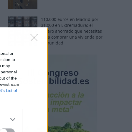
110.000 euros en Madrid por
31.000 en Extremadura: el
dinero ahorrado que necesitas
para comprar una vivienda por
comunidad
sonal or
ection to
ou may
 personal
out of the
 downstream
B’s List of