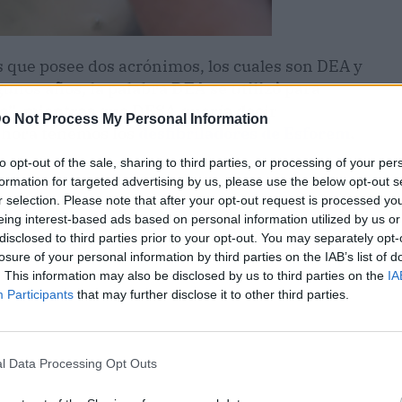
que posee dos acrónimos, los cuales son DEA y
gunos años, la palabra DEA se utilizó para
co”, mientras que DESA quería decir
o Not Process My Personal Information
ahora tenemos los
desfibriladores de Esforem
.
to opt-out of the sale, sharing to third parties, or processing of your per
formation for targeted advertising by us, please use the below opt-out s
r selection. Please note that after your opt-out request is processed y
eing interest-based ads based on personal information utilized by us or
disclosed to third parties prior to your opt-out. You may separately opt-
losure of your personal information by third parties on the IAB’s list of
. This information may also be disclosed by us to third parties on the
IA
Participants
that may further disclose it to other third parties.
l Data Processing Opt Outs