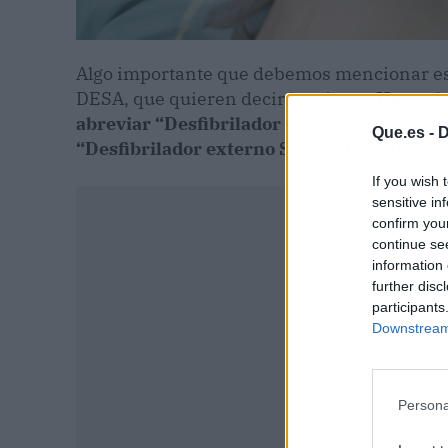
Algo importante que debemos mencionar es 
DESA, que quieren decir lo mismo
. Hace al
abreviar “Desfibrilador externo automáti
Que.es -
D
“Desfibrilador externo Semiautomático”, 
If you wish 
sensitive in
confirm you
continue se
information 
further disc
participants
Downstream 
Persona