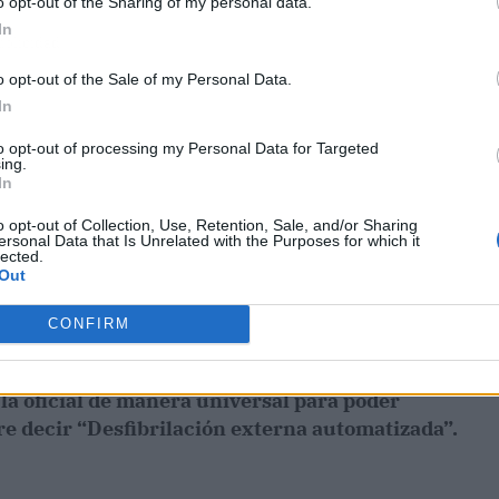
o opt-out of the Sharing of my personal data.
In
ublicidad
o opt-out of the Sale of my Personal Data.
In
to opt-out of processing my Personal Data for Targeted
ing.
In
o opt-out of Collection, Use, Retention, Sale, and/or Sharing
ersonal Data that Is Unrelated with the Purposes for which it
lected.
Out
CONFIRM
s la oficial de manera universal para poder
ere decir “Desfibrilación externa automatizada”.