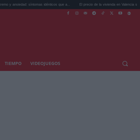
íntomas idénticos que a...
El precio de la vivienda en Valencia sube a 3.485 ...
TIEMPO
VIDEOJUEGOS