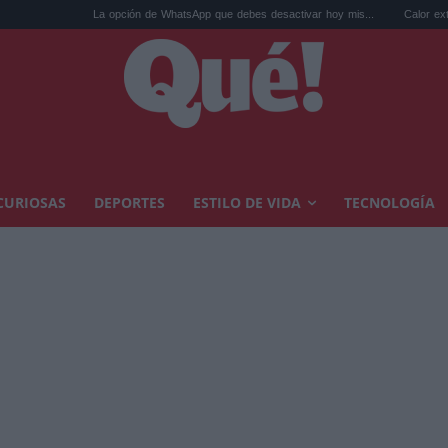
La opción de WhatsApp que debes desactivar hoy mis...
Calor extremo y ansiedad: s
CURIOSAS
DEPORTES
ESTILO DE VIDA
TECNOLOGÍA