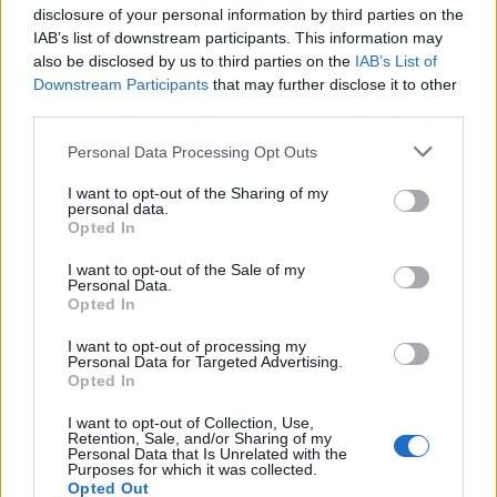
disclosure of your personal information by third parties on the
IAB’s list of downstream participants. This information may
Artículo anterior
Artículo siguiente
also be disclosed by us to third parties on the
IAB’s List of
Conseguir una figura
Los cursos
Downstream Participants
that may further disclose it to other
perfecta con el
homologados online
third parties.
remodelador corporal por
para el profesorado son
cavitación de Comercial
el futuro de la educación,
Personal Data Processing Opt Outs
Estética
según Novapro
I want to opt-out of the Sharing of my
personal data.
Opted In
I want to opt-out of the Sale of my
Personal Data.
Opted In
I want to opt-out of processing my
Personal Data for Targeted Advertising.
Opted In
I want to opt-out of Collection, Use,
Retention, Sale, and/or Sharing of my
Personal Data that Is Unrelated with the
Purposes for which it was collected.
Opted Out