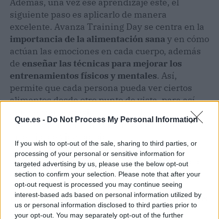
Además, una vez ese aprendizaje esté, el
siguiente paso es aplicarlo de manera
excelente. Avanza Training Day se centra en la
importancia de la alimentación sana
y en cómo
actúan las emociones en cada cuerpo, además
de
enseñar las técnicas para mejorar los
entrenamientos físicos y mentales
. Así,
permite que cada persona pueda ver ciertos
alimentos desde otro punto de vista, para así
aprovechar al máximo sus propiedades. El paso
Que.es -
Do Not Process My Personal Information
final es disfrutar al ir construyendo paso a paso
un estilo de vida propio.
If you wish to opt-out of the sale, sharing to third parties, or
processing of your personal or sensitive information for
Con este método, Avanza Training Day no solo
targeted advertising by us, please use the below opt-out
quiere que las personas obtengan un peso
section to confirm your selection. Please note that after your
saludable, sino que busca
transformar
opt-out request is processed you may continue seeing
interest-based ads based on personal information utilized by
realidades que promuevan cambios de hábitos
us or personal information disclosed to third parties prior to
adaptados a cada persona y estilo de vida.
your opt-out. You may separately opt-out of the further