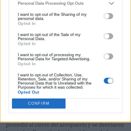
Personal Data Processing Opt Outs
ATERRIZAJE DE EMERGENCIA EN
I want to opt-out of the Sharing of my
EL AEROPUERTO DE PALMA
personal data.
Opted In
Hay que recordar que alrededor de las 19.00
I want to opt-out of the Sale of my
horas de este viernes, un vuelo ha tenido que
Personal Data.
aterrizar en el aeropuerto de Palma por una
Opted In
emergencia médica.
Un pasajero sufrió
I want to opt-out of processing my
aparentemente un coma diabético y tuvo que
Personal Data for Targeted Advertising.
Opted In
ser trasladado en ambulancia junto con un
acompañante al Hospital de Son Llàtzer, en
I want to opt-out of Collection, Use,
Retention, Sale, and/or Sharing of my
Palma.
Personal Data that Is Unrelated with the
Purposes for which it was collected.
Opted Out
En el momento de la evacuación del vuelo,
varios pasajeros del avión, en torno a una
CONFIRM
veintena, salieron corriendo por las pistas. La
Guardia Civil empezó buscarlos y, por ello, se
procedió al cierre del aeropuerto y se desviaron