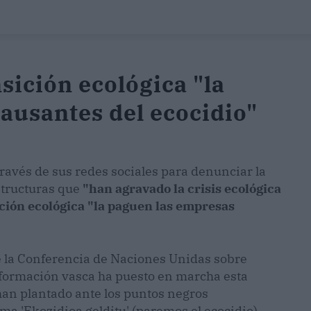
nsición ecológica "la
ausantes del ecocidio"
avés de sus redes sociales para denunciar la
structuras que
"han agravado la crisis ecológica
ición ecológica "la paguen las empresas
e la Conferencia de Naciones Unidas sobre
 formación vasca ha puesto en marcha esta
 han plantado ante los puntos negros
ema 'Ekozidioa gelditu' (paremos el ecocidio).