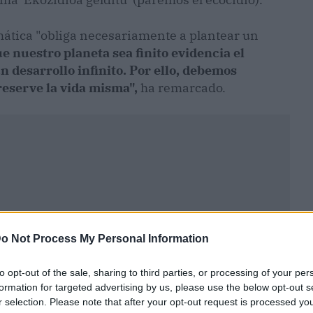
mática "obliga necesariamente a plantear un
e nuestro planeta sea finito evidencia el
n desarrollo infinito. Por ello, debemos
eserve la vida misma",
ha remarcado.
o Not Process My Personal Information
to opt-out of the sale, sharing to third parties, or processing of your per
formation for targeted advertising by us, please use the below opt-out s
r selection. Please note that after your opt-out request is processed y