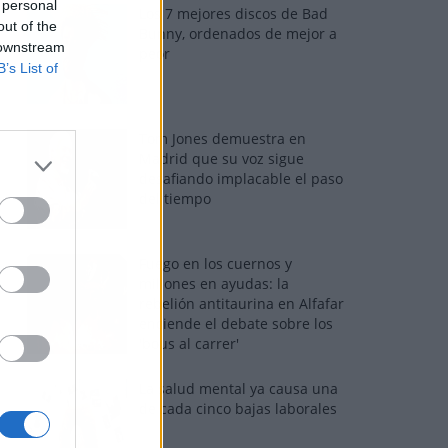
 personal
Los 7 mejores discos de Bad
out of the
Bunny, ordenados de mejor a
 downstream
peor
B’s List of
Tom Jones demuestra en
Madrid que su voz sigue
desafiando implacable el paso
del tiempo
Fuego en los cuernos y
millones en ayudas: la
rebelión antitaurina en Alfafar
enciende el debate sobre los
'bous al carrer'
La salud mental ya causa una
de cada cinco bajas laborales