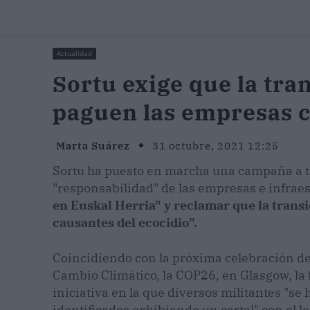
Actualidad
Sortu exige que la tra
paguen las empresas c
Marta Suárez
31 octubre, 2021 12:25
Sortu ha puesto en marcha una campaña a tr
"responsabilidad" de las empresas e infrae
en Euskal Herria" y reclamar que la trans
causantes del ecocidio".
Coincidiendo con la próxima celebración d
Cambio Climático, la COP26, en Glasgow, la
iniciativa en la que diversos militantes "se
identificados exhibiendo un cartel" con el l