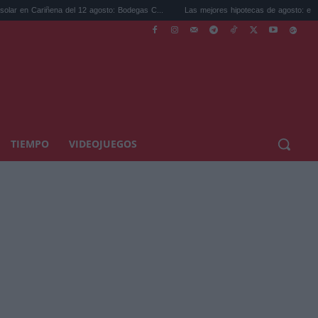
Cariñena del 12 agosto: Bodegas C...
Las mejores hipotecas de agosto: el TAE más c
TIEMPO
VIDEOJUEGOS