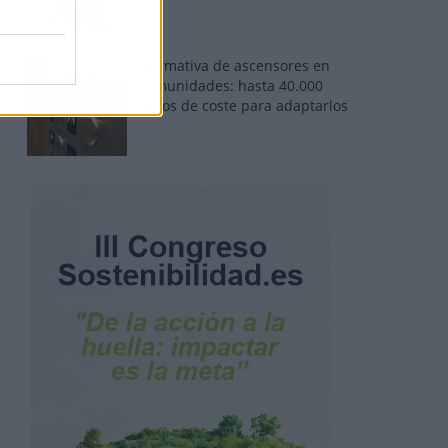
Normativa de ascensores en
comunidades: hasta 40.000
euros de coste para adaptarlos