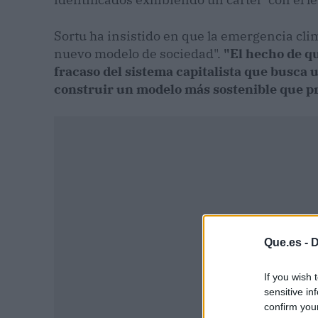
Sortu ha insistido en que la emergencia cli
nuevo modelo de sociedad".
"El hecho de qu
fracaso del sistema capitalista que busca u
construir un modelo más sostenible que pr
Que.es -
D
If you wish 
sensitive in
confirm you