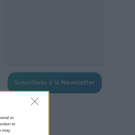
sonal or
Los más vistos
ection to
ou may