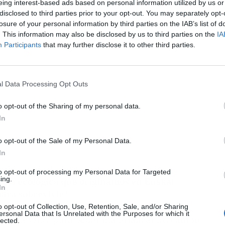
eing interest-based ads based on personal information utilized by us or
ublicidad
disclosed to third parties prior to your opt-out. You may separately opt-
losure of your personal information by third parties on the IAB’s list of
. This information may also be disclosed by us to third parties on the
IA
Participants
that may further disclose it to other third parties.
l Data Processing Opt Outs
o opt-out of the Sharing of my personal data.
In
o opt-out of the Sale of my Personal Data.
In
mbio radical" del modelo de producción y
to opt-out of processing my Personal Data for Targeted
ing.
ella ecológica que originamos en Euskal
In
ara sobrevivir".
o opt-out of Collection, Use, Retention, Sale, and/or Sharing
ersonal Data that Is Unrelated with the Purposes for which it
ste ámbito" para poder materializar los cambios
lected.