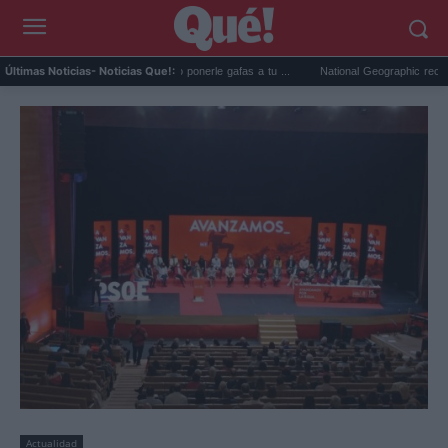
ipse solar: la RSCE pide no ponerle gafas a tu ...
National Geographic recomienda el r
Últimas Noticias
- Noticias Que!:
Actualidad