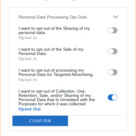
Pero ahora -ha continuado-
"estamos en el
third parties.
presente y debemos seguir trabajando por
Personal Data Processing Opt Outs
esos mismos ideales, principios y objetivos sin
olvidar que nuestras decisiones deben ir
I want to opt-out of the Sharing of my
personal data.
dirigidas a mejorar la calidad de la vida de los
Opted In
ciudadanos".
I want to opt-out of the Sale of my
Personal Data.
Ante ello, ha finalizado,
"nosotros gobernamos
Opted In
para mejorar las pensiones del país, para
I want to opt-out of processing my
aprobar más de 2.000 millones de becas, para
Personal Data for Targeted Advertising.
aprobar un salario mínimo interprofesional
Opted In
que nos ayude o para tener un país con más de
I want to opt-out of Collection, Use,
20 millones de empleados. Somos gente
Retention, Sale, and/or Sharing of my
Personal Data that Is Unrelated with the
comprometida y gente de palabra que
Purposes for which it was collected.
Opted Out
cumplimos lo que decimos".
CONFIRM
A la clausura del 15º Congreso Regional
también han asistido como invitados, entre