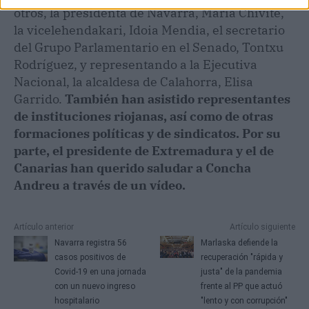
otros, la presidenta de Navarra, Maria Chivite,
la vicelehendakari, Idoia Mendia, el secretario
del Grupo Parlamentario en el Senado, Tontxu
Rodríguez, y representando a la Ejecutiva
Nacional, la alcaldesa de Calahorra, Elisa
Garrido.
También han asistido representantes
de instituciones riojanas, así como de otras
formaciones políticas y de sindicatos. Por su
parte, el presidente de Extremadura y el de
Canarias han querido saludar a Concha
Andreu a través de un vídeo.
Artículo anterior
Artículo siguiente
Navarra registra 56
Marlaska defiende la
casos positivos de
recuperación "rápida y
Covid-19 en una jornada
justa" de la pandemia
con un nuevo ingreso
frente al PP que actuó
hospitalario
"lento y con corrupción"