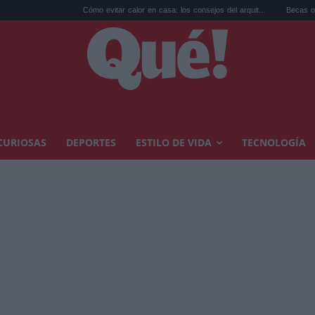
Cómo evitar calor en casa: los consejos del arquit...
Becas opositores: h
CURIOSAS
DEPORTES
ESTILO DE VIDA
TECNOLOGÍA