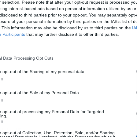
 No es algo que sorprenda, por el hecho que sabemos
r selection. Please note that after your opt-out request is processed y
eing interest-based ads based on personal information utilized by us or
 de María Teresa Campos se ha posicionado de una
disclosed to third parties prior to your opt-out. You may separately opt-
 más influyentes
de esta familia que no deja de estar
L
losure of your personal information by third parties on the IAB’s list of
micas tras polémicas.
. This information may also be disclosed by us to third parties on the
IA
Participants
that may further disclose it to other third parties.
l Data Processing Opt Outs
o opt-out of the Sharing of my personal data.
In
o opt-out of the Sale of my Personal Data.
In
to opt-out of processing my Personal Data for Targeted
ing.
In
Publicidad
o opt-out of Collection, Use, Retention, Sale, and/or Sharing