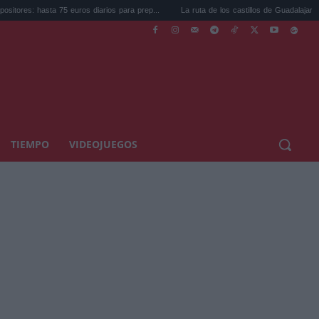
asta 75 euros diarios para prep...
La ruta de los castillos de Guadalajara a noventa .
TIEMPO
VIDEOJUEGOS