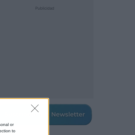
Publicidad
sonal or
ection to