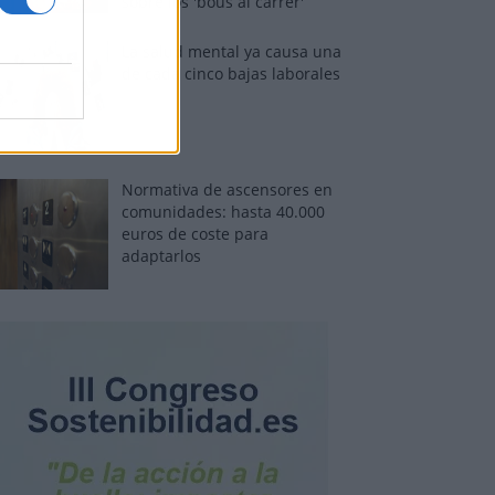
sobre los 'bous al carrer'
La salud mental ya causa una
de cada cinco bajas laborales
Normativa de ascensores en
comunidades: hasta 40.000
euros de coste para
adaptarlos