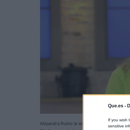
Que.es -
D
If you wish 
Alejandra Rubio le espera un camino bastan
sensitive in