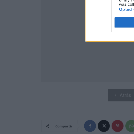
of my P
was col
Opted 
Atrás
Compartir