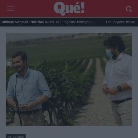
Eclipse solar en Cariñena del 12 agosto: Bodegas C...
Las mejores hipotecas de ago
Últimas Noticias
- Noticias Que!:
Actualidad