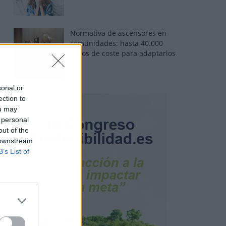
Normativa de ascensores en
comunidades: hasta 40.000
euros de coste para adaptarlos
sonal or
ection to
ou may
 personal
out of the
 downstream
B’s List of