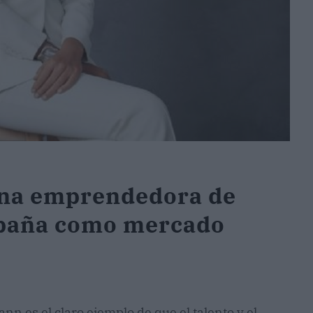
una emprendedora de
España como mercado
es el claro ejemplo de que el talento y el