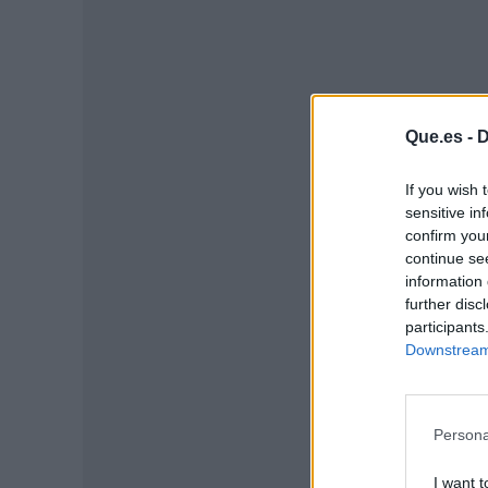
Que.es -
D
If you wish 
sensitive in
confirm you
continue se
information 
P
further disc
participants
Downstream 
Persona
I want t