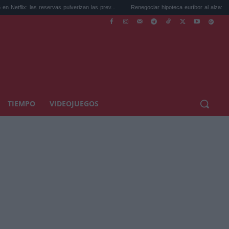
servas pulverizan las prev...
Renegociar hipoteca euríbor al alza: cuánto puedes...
TIEMPO
VIDEOJUEGOS