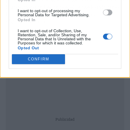
logros, porque los hemos alcanzado mientras
I want to opt-out of processing my
luchábamos contra la peor emergencia del
Personal Data for Targeted Advertising.
Opted In
siglo",
ha insistido.
I want to opt-out of Collection, Use,
Retention, Sale, and/or Sharing of my
Personal Data that Is Unrelated with the
Purposes for which it was collected.
Opted Out
CONFIRM
Publicidad