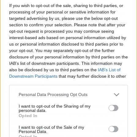
paternidad, que tiene una Ley de Libertad
If you wish to opt-out of the sale, sharing to third parties, or
processing of your personal or sensitive information for
Sexual. Un país con una Ley LGTBI, que lucha
targeted advertising by us, please use the below opt-out
por deshacerse del machismo, de la homofobia
section to confirm your selection. Please note that after your
y de la transfobia y que acentúa su carácter
opt-out request is processed you may continue seeing
respetuoso, libre de violencia y orgulloso de su
interest-based ads based on personal information utilized by
diversidad", ha concretado.
us or personal information disclosed to third parties prior to
your opt-out. You may separately opt-out of the further
disclosure of your personal information by third parties on the
Todo ello, según ha precisado, lo están
IAB’s list of downstream participants. This information may
logrando junto a sus socios en el Consejo de
also be disclosed by us to third parties on the
IAB’s List of
Ministros, Unidas Podemos, y también
Downstream Participants
that may further disclose it to other
contando con el resto de formaciones políticas
third parties.
en el Parlamento.
Personal Data Processing Opt Outs
"Hemos resistido el azote brutal de la
I want to opt-out of the Sharing of my
personal data.
pandemia. Pero no nos hemos limitado ni
Opted In
mucho menos a resistir. Hemos avanzado en
I want to opt-out of the Sale of my
derechos, en libertades, en justicia social, en
Personal Data.
progreso, en ecología. Pongamos en valor estos
Opted In