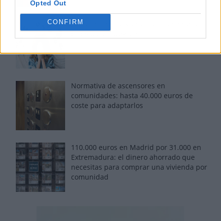
Opted Out
CONFIRM
La salud mental ya causa una de cada
cinco bajas laborales
Normativa de ascensores en
comunidades: hasta 40.000 euros de
coste para adaptarlos
110.000 euros en Madrid por 31.000 en
Extremadura: el dinero ahorrado que
necesitas para comprar una vivienda por
comunidad