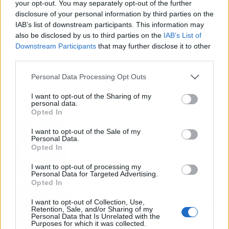
your opt-out. You may separately opt-out of the further
disclosure of your personal information by third parties on the
IAB’s list of downstream participants. This information may
also be disclosed by us to third parties on the
IAB’s List of
Downstream Participants
that may further disclose it to other
third parties.
Personal Data Processing Opt Outs
Los más vistos
I want to opt-out of the Sharing of my
personal data.
Opted In
Tom Jones demuestra en Madrid que su
I want to opt-out of the Sale of my
voz sigue desafiando implacable el paso
Personal Data.
del tiempo
Opted In
I want to opt-out of processing my
Personal Data for Targeted Advertising.
Opted In
Fuego en los cuernos y millones en
ayudas: la rebelión antitaurina en Alfafar
I want to opt-out of Collection, Use,
Retention, Sale, and/or Sharing of my
enciende el debate sobre los 'bous al
Personal Data that Is Unrelated with the
carrer'
Purposes for which it was collected.