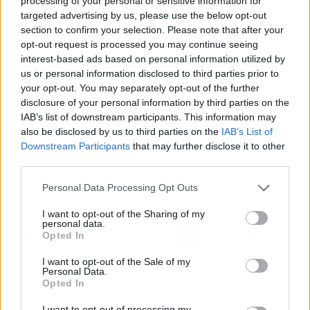
de cuentas de ActiveCampaign para
processing of your personal or sensitive information for
targeted advertising by us, please use the below opt-out
emprendedores y empresas sin mucho tiempo:
section to confirm your selection. Please note that after your
gestión de la base de datos de contactos,
opt-out request is processed you may continue seeing
resolución de incidencias, creación de
interest-based ads based on personal information utilized by
automatizaciones, etc.
us or personal information disclosed to third parties prior to
your opt-out. You may separately opt-out of the further
disclosure of your personal information by third parties on the
Israel Huerta y su equipo de trabajo han
IAB’s list of downstream participants. This information may
ayudado a cientos de clientes a mejorar sus
also be disclosed by us to third parties on the
IAB’s List of
ventas, consiguiendo que estos facturen hasta
Downstream Participants
that may further disclose it to other
medio millón de euros gracias a los embudos de
third parties.
ventas automatizados.
Personal Data Processing Opt Outs
I want to opt-out of the Sharing of my
Artículo anterior
Artículo siguiente
personal data.
El gran objeto de trabajo
Tecnología para
Opted In
del artista Felix Zilinskas
conseguir el
I want to opt-out of the Sale of my
es la responsabilidad
termosellado de
Personal Data.
social del arte
alimentos: Copack, Food
Opted In
Packaging
I want to opt-out of processing my