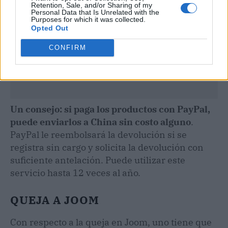
Retention, Sale, and/or Sharing of my
Personal Data that Is Unrelated with the
Purposes for which it was collected.
Opted Out
CONFIRM
Un consejo: si paga los productos con PayPal,
puede enviarlos a China sin costo alguno
.
PayPal le reembolsará la devolución si se
registra sin cargo y solicita la devolución con
suficiente antelación. Puede utilizar este
servicio hasta 12 veces al año.
QUEJA A JOOM
Con respecto a la queja en Joom, uno tiene que