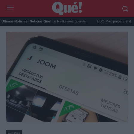
las series españolas de Netflix más querida...
HBO Max prepara el documental Las ch
Últimas Noticias
- Noticias Que!:
Curiosas