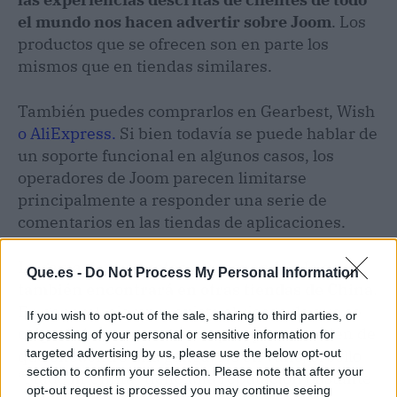
el mundo nos hacen advertir sobre Joom
. Los
productos que se ofrecen son en parte los
mismos que en tiendas similares.
También puedes comprarlos en Gearbest, Wish
o AliExpress.
Si bien todavía se puede hablar de
un soporte funcional en algunos casos, los
operadores de Joom parecen limitarse
principalmente a responder una serie de
comentarios en las tiendas de aplicaciones.
La gama de productos corresponde a la que
Que.es -
Do Not Process My Personal Information
también encontrará en otras tiendas de China
.
En general, siempre existe el riesgo de que se
If you wish to opt-out of the sale, sharing to third parties, or
caiga de bruces con la compra, pero también de
processing of your personal or sensitive information for
targeted advertising by us, please use the below opt-out
que encuentre una ganga. No en vano, el sello
section to confirm your selection. Please note that after your
“Made in China” tiene una reputación bastante
opt-out request is processed you may continue seeing