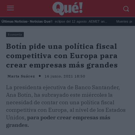
.
Predicción para el eclipse del 12 agosto: AEMET an...
Muertes por calor en E
Últimas Noticias
- Noticias Que!:
Economía
Botín pide una política fiscal
competitiva con Europa para
crear empresas más grandes
16 junio, 2021 18:50
Marta Suárez
La presidenta ejecutiva de Banco Santander,
Ana Botín, ha subrayado este miércoles la
necesidad de contar con una política fiscal
competitiva con Europa, al nivel de los Estados
Unidos,
para poder crear empresas más
grandes.