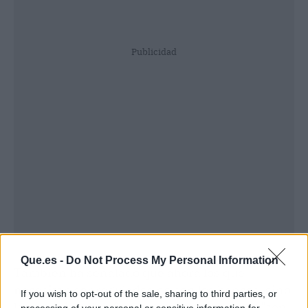
Publicidad
Que.es -
Do Not Process My Personal Information
También ha señalado que ahora los que
necesitan ser regulados no son los bancos, sino
If you wish to opt-out of the sale, sharing to third parties, or
las grandes plataformas tecnológicas, que "son