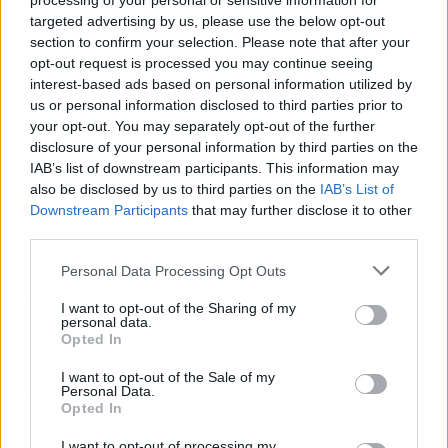
processing of your personal or sensitive information for
monopolios en muchos casos",
y considera que
targeted advertising by us, please use the below opt-out
section to confirm your selection. Please note that after your
la crisis derivada de la pandemia es muy
opt-out request is processed you may continue seeing
diferente a la anterior.
interest-based ads based on personal information utilized by
us or personal information disclosed to third parties prior to
TELETRABAJO Y CONCILIACIÓN
your opt-out. You may separately opt-out of the further
disclosure of your personal information by third parties on the
Preguntada por el teletrabajo, Botín ha
IAB’s list of downstream participants. This information may
also be disclosed by us to third parties on the
IAB’s List of
respondido que en el banco van a ampliar la
Downstream Participants
that may further disclose it to other
flexibilidad horaria, pero ha defendido la
third parties.
necesidad de "estar juntos para crear" porque
opina que,
para que haya dinámicas de
Personal Data Processing Opt Outs
innovación en el banco, hace falta que la gente
I want to opt-out of the Sharing of my
esté junta.
personal data.
Opted In
SER DIRECTIVAS: "CLARO QUE
I want to opt-out of the Sale of my
NOS GUSTA"
Personal Data.
Opted In
En este sentido, ha lamentado que existe un
I want to opt-out of processing my