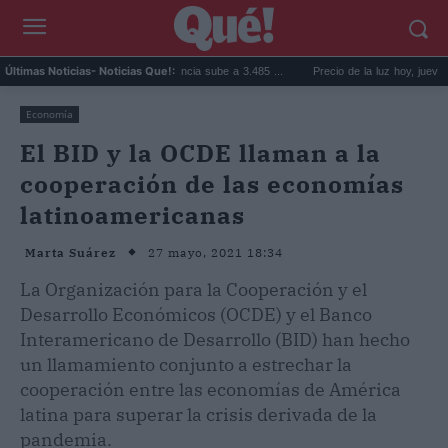
precio de la vivienda en Valencia sube a 3.485 ...
Precio de la luz hoy, jueves 6 de ag
Últimas Noticias
- Noticias Que!:
Economía
El BID y la OCDE llaman a la
cooperación de las economías
latinoamericanas
27 mayo, 2021 18:34
Marta Suárez
La Organización para la Cooperación y el
Desarrollo Económicos (OCDE) y el Banco
Interamericano de Desarrollo (BID) han hecho
un llamamiento conjunto a estrechar la
cooperación entre las economías de América
latina para superar la crisis derivada de la
pandemia.