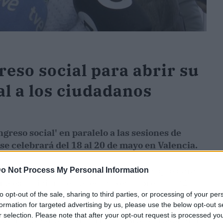
eso social para abrir su
l a los ciudadanos
reso social' en paralelo a las sesiones de
se celebrará del 18 al 20 de mayo en Valencia.
a de actividades de carácter cultural que dará
o Not Process My Personal Information
a exposición de Gallego y Rey sobre los 132
to opt-out of the sale, sharing to third parties, or processing of your per
formation for targeted advertising by us, please use the below opt-out s
r selection. Please note that after your opt-out request is processed y
stra de carteles históricos sobre la prevención