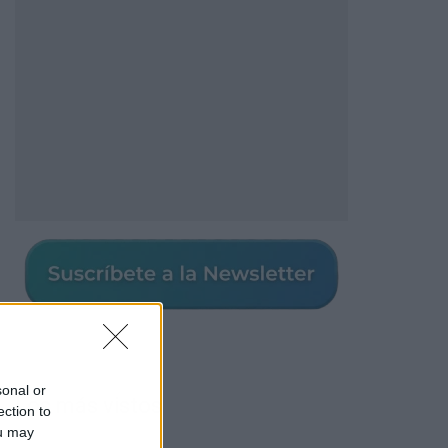
sonal or
Los más vistos
ection to
ou may