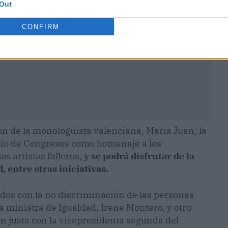
Out
CONFIRM
n de la monologuista valenciana, María Juan; la
acio de Congresos como homenaje a los
os artistas falleros,
y se podrá disfrutar de la
, entre otras iniciativas.
dos con la no discriminación de las personas
a ministra de Igualdad, Irene Montero, y otro
ón justa con la vicepresidenta segunda del