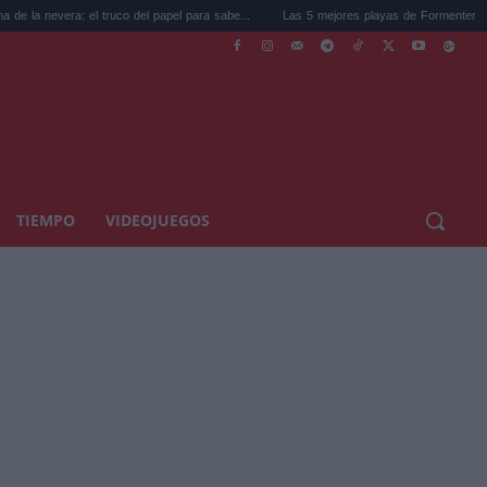
: el truco del papel para sabe...
Las 5 mejores playas de Formentera para ir este ve
TIEMPO
VIDEOJUEGOS