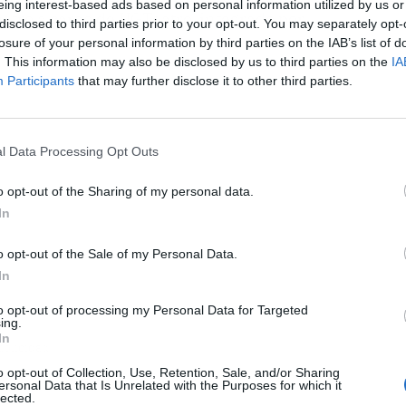
eing interest-based ads based on personal information utilized by us or
eatro a cargo de UGTeatro, integrado por
disclosed to third parties prior to your opt-out. You may separately opt-
losure of your personal information by third parties on the IAB’s list of
. This information may also be disclosed by us to third parties on the
IA
Participants
that may further disclose it to other third parties.
l Data Processing Opt Outs
o opt-out of the Sharing of my personal data.
In
o opt-out of the Sale of my Personal Data.
In
to opt-out of processing my Personal Data for Targeted
ing.
In
ublicidad
o opt-out of Collection, Use, Retention, Sale, and/or Sharing
ersonal Data that Is Unrelated with the Purposes for which it
lected.