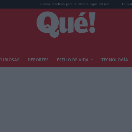
6 usos prácticos para reutilizar el agua del aire ...
La goma de la nevera
CURIOSAS
DEPORTES
ESTILO DE VIDA
TECNOLOGÍA