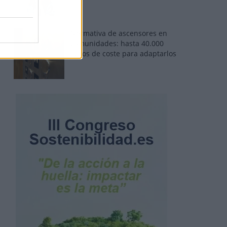
Normativa de ascensores en
comunidades: hasta 40.000
euros de coste para adaptarlos