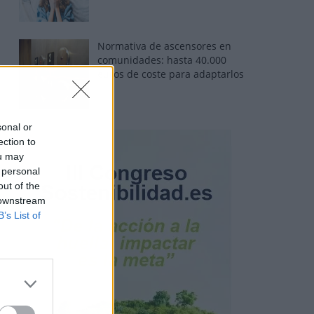
Normativa de ascensores en
comunidades: hasta 40.000
euros de coste para adaptarlos
sonal or
ection to
ou may
 personal
out of the
 downstream
B’s List of