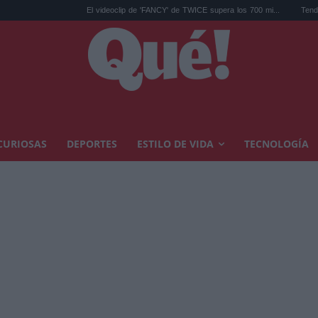
El videoclip de 'FANCY' de TWICE supera los 700 mi...
Tendencias decoració
CURIOSAS
DEPORTES
ESTILO DE VIDA
TECNOLOGÍA