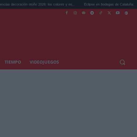
n otoño 2026: los colores y es...
Eclipse en bodegas de Cataluña: el plan perfecto p
TIEMPO
VIDEOJUEGOS