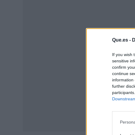
Que.es -
D
P
If you wish 
sensitive in
confirm you
continue se
information 
further disc
participants
Downstream 
Persona