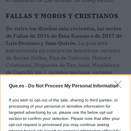
el balneario de Las Arenas, de Josep Renau.
FALLAS Y MOROS Y CRISTIANOS
De entre los diseños más recientes, las series
de Fallas de 2016 de Ibán Ramón o de 2017 de
Luis Demano y Joan Quirós.
La guía está
estructurada en categorías temáticas: carteles
de fiestas (Fallas, Fira de València, Moros y
Cristianos, Hogueras de San Juan, Magdalena
de Castelló, etc.), carteles taurinos, carteles
turísticos, carteles de la Guerra Civil, carteles
Que.es -
Do Not Process My Personal Information
políticos, carteles publicitarios y carteles de
espectáculos (cine, teatro, etc.). También hay
If you wish to opt-out of the sale, sharing to third parties, or
enlaces dinámicos a la bibliografía sobre cada
processing of your personal or sensitive information for
una de estas tipologías de carteles.
targeted advertising by us, please use the below opt-out
section to confirm your selection. Please note that after your
Esta guía bibliográfica ha sido realizada por
opt-out request is processed you may continue seeing
interest-based ads based on personal information utilized by