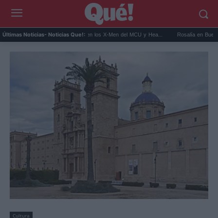
Kit Connor será Cíclope en los X-Men del MCU y Hea...
Rosalía en Buenos Aires: 
Últimas Noticias
- Noticias Que!:
Cultura