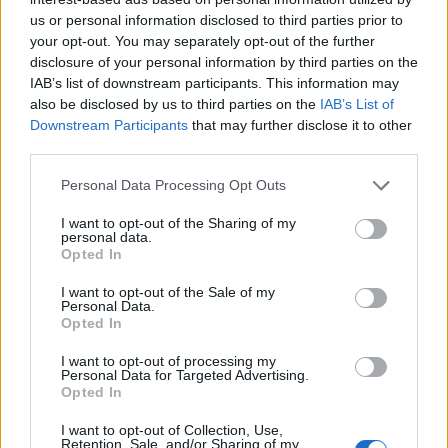
Núria Jiménez Riera, técnica de la Biblioteca
us or personal information disclosed to third parties prior to
Valenciana Nicolau Primitiu, y se puede
your opt-out. You may separately opt-out of the further
descargar libremente,
tanto en valenciano
disclosure of your personal information by third parties on the
como en castellano, desde el portal web de la
IAB’s list of downstream participants. This information may
Biblioteca Nicolau Primitiu.
also be disclosed by us to third parties on the
IAB’s List of
Downstream Participants
that may further disclose it to other
third parties.
Artículo anterior
Artículo siguiente
María Dueñas: En Sira
Mamamoo presentan su
Personal Data Processing Opt Outs
"nos reencontramos con
show en streaming
I want to opt-out of the Sharing of my
una mujer mucho más
personal data.
madura"
Opted In
I want to opt-out of the Sale of my
Personal Data.
Opted In
I want to opt-out of processing my
Personal Data for Targeted Advertising.
Opted In
I want to opt-out of Collection, Use,
Retention, Sale, and/or Sharing of my