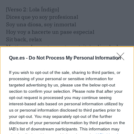
[Verso 2: Lola Índigo]
Dices que yo soy profesional
Soy una diosa, soy inmortal
Hoy voy a hacerte un pase especial
Sit back, relax
Me tiene demente, ponte pegaíto' y dímelo de
frente
Que.es -
Do Not Process My Personal Information
A mí me gustan todos
Pero parece que tú eres diferente
If you wish to opt-out of the sale, sharing to third parties, or
Cómo me mira, cómo me toca
processing of your personal or sensitive information for
Me pasa el humo de boca a boca, lentamente
targeted advertising by us, please use the below opt-out
section to confirm your selection. Please note that after your
opt-out request is processed you may continue seeing
interest-based ads based on personal information utilized by
us or personal information disclosed to third parties prior to
your opt-out. You may separately opt-out of the further
disclosure of your personal information by third parties on the
IAB’s list of downstream participants. This information may