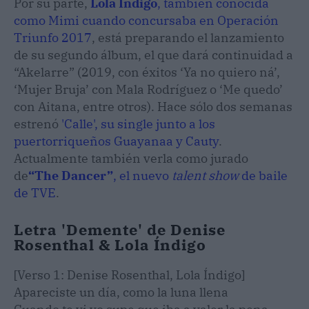
Por su parte,
Lola Indigo
, también conocida
como Mimi cuando concursaba en Operación
Triunfo 2017
, está preparando el lanzamiento
de su segundo álbum, el que dará continuidad a
“Akelarre” (2019, con éxitos ‘Ya no quiero ná’,
‘Mujer Bruja’ con Mala Rodríguez o ‘Me quedo’
con Aitana, entre otros). Hace sólo dos semanas
estrenó
'Calle', su single junto a los
puertorriqueños Guayanaa y Cauty
.
Actualmente también verla como jurado
de
“The Dancer”
, el nuevo
talent show
de baile
de TVE
.
Letra 'Demente' de Denise
Rosenthal & Lola Índigo
[Verso 1: Denise Rosenthal, Lola Índigo]
Apareciste un día, como la luna llena