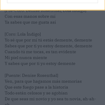
[Pre-Coro: Denise Rosenthal, Lola Índigo]
Con esas manos sobre mí
Ya sabes que me gusta así
[Coro: Lola Índigo]
Yo sé que por mí tú estás demente, demente
Sabes que por ti yo estoy demente, demente
Cuando tú me tocas, es tan evidente
Mi piel nunca miente
Y sabes que por ti yo estoy demente
[Puente: Denise Rosenthal]
Ven, para que hagamos más memorias
Que este fuego pase a la historia
Todo están celosos y se agobian
De que seas mi novio y yo sea tu novia, ah-ah-
ah