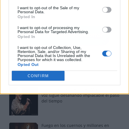
I want to opt-out of the Sale of my
Personal Data.
Opted In
I want to opt-out of processing my
Personal Data for Targeted Advertising.
Opted In
I want to opt-out of Collection, Use,
Retention, Sale, and/or Sharing of my
Personal Data that Is Unrelated with the
Purposes for which it was collected.
Opted Out
Los más vistos
CONFIRM
Tom Jones demuestra en Madrid que su
voz sigue desafiando implacable el paso
del tiempo
Fuego en los cuernos y millones en