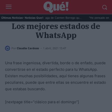
La foto en la playa de Málaga de Carmen Borrego qu...
"He pensado en Franco"
Últimas Noticias
- Noticias Que!:
Los mejores estados de
WhatsApp
-
Por
Claudia Cardoso
1 abril, 2021 15:47
Una frase ingeniosa, divertida, borde o de enfado, puede
convertirse en el estado perfecto para tu WhatsApp.
Existen muchas posibilidades, aquí tienes algunas frases
peculiares, puede que entre ellas se encuentre el estado
que estabas buscando.
[nextpage title="clásico para el domingo"]