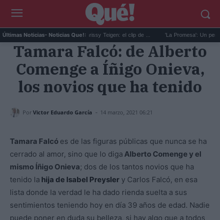
Zendaya, Tom Holland y Chrissy Teigen: el clip de ...
'La Promesa': Un personaje r
Últimas Noticias
- Noticias Que!:
Tamara Falcó: de Alberto
Comenge a Íñigo Onieva,
los novios que ha tenido
-
Por
Victor Eduardo García
14 marzo, 2021 06:21
Tamara Falcó
es de las figuras públicas que nunca se ha
cerrado al amor, sino que lo diga
Alberto Comenge y el
mismo Íñigo Onieva
; dos de los tantos novios que ha
tenido la
hija de Isabel Preysler
y Carlos Falcó, en esa
lista donde la verdad le ha dado rienda suelta a sus
sentimientos teniendo hoy en día 39 años de edad. Nadie
puede poner en duda su belleza, si hay algo que a todos