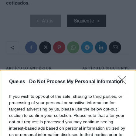
cotizados.
Atrás
Siguiente
ARTÍCULO ANTERIOR
ARTÍCULO SIGUIENTE
TITANES: FECHA DE
ASÍ ES LA NUEVA
ESTRENO DE LA
LOCURA DE ELON
Que.es -
Do Not Process My Personal Information
TEMPORADA 3 Y
MUSK: LA STARBASE,
NUEVOS ACTORES
UNA CIUDAD
If you wish to opt-out of the sale, sharing to third parties, or
TECNOLÓGICA PROPIA
processing of your personal or sensitive information for
targeted advertising by us, please use the below opt-out
section to confirm your selection. Please note that after your
opt-out request is processed you may continue seeing
interest-based ads based on personal information utilized by
us or personal information disclosed to third parties prior to