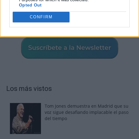
Opted Out
CONFIRM
Los más vistos
Tom Jones demuestra en Madrid que su
voz sigue desafiando implacable el paso
del tiempo