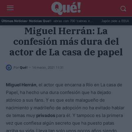
Galápagos eliminó 140.000 cabras con 700 'cabras e...
Japón pide a EEUU que deje 
Últimas Noticias
- Noticias Que!:
Miguel Herrán: La
confesión más dura del
actor de La casa de papel
-
Por
Qué!
14 marzo, 2021 11:31
Miguel Herrán
, el actor que encarna a Río en La casa de
Papel, ha hecho una dura confesión que ha dejado
atónico a sus fans. Y es que este malagueño de
nacimiento y madrileño de adopción no ha evitado hablar
de temas muy
privados
para él. Y tampoco es la primera
vez que confiesa algún secreto que ha puesto patas
arriba su vida. Lleva tan solo unos pocos años siendo