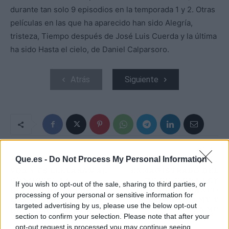
durante tan solo 9 episodios en la temporada 1 y 2. Otras
películas en las que ha aparecido han sido Alegría,
tristeza, Tiempo después de José Luis Cuerda y la última
ha sido Hasta el cielo, de Daniel Calparsoro.
Atrás
Siguiente
Que.es -
Do Not Process My Personal Information
ARTÍCULO ANTERIOR
ARTÍCULO SIGUIENTE
VOX Y CS LLEVARÁN AL
EXMAGISTRADO DEL
CONGRESO LA
TC PIDE UNA LEY
If you wish to opt-out of the sale, sharing to third parties, or
REPROBACIÓN POR
COMÚN PARA BANCO
processing of your personal or sensitive information for
LOS ACERCAMIENTOS
DE ESPAÑA, CNMV Y
targeted advertising by us, please use the below opt-out
DE PRESOS DE ETA
CNMC
section to confirm your selection. Please note that after your
opt-out request is processed you may continue seeing