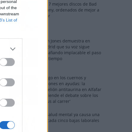
 personal
Los 7 mejores discos de Bad
out of the
Bunny, ordenados de mejor a
 downstream
peor
B’s List of
Tom Jones demuestra en
Madrid que su voz sigue
desafiando implacable el paso
del tiempo
Fuego en los cuernos y
millones en ayudas: la
rebelión antitaurina en Alfafar
enciende el debate sobre los
'bous al carrer'
La salud mental ya causa una
de cada cinco bajas laborales