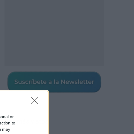
sonal or
Los más vistos
ection to
ou may