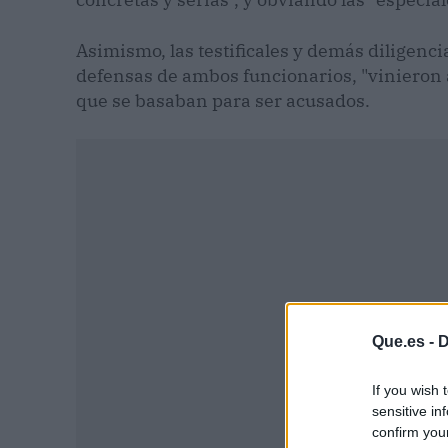
Asimismo, las testificales y demás diligenci
defensas de ambos funcionarios, "vinieron a
que se basaban para ser acusados.
Que.es -
D
If you wish 
sensitive in
confirm you
P