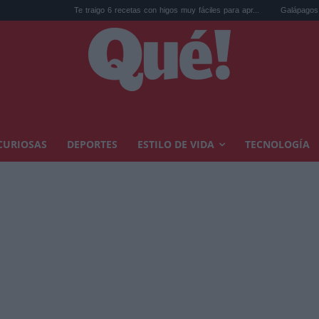
Te traigo 6 recetas con higos muy fáciles para apr...
Galápagos eliminó 14
CURIOSAS
DEPORTES
ESTILO DE VIDA
TECNOLOGÍA