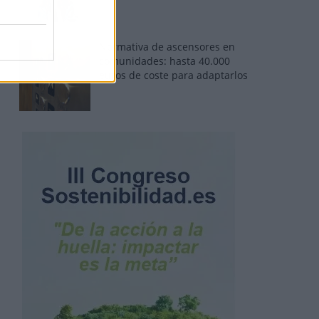
Normativa de ascensores en
comunidades: hasta 40.000
euros de coste para adaptarlos