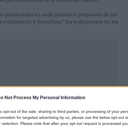
as practicadas en sede judicial a propuesta de las
 contradecir y desvirtuar" los argumentos en los
o Not Process My Personal Information
to opt-out of the sale, sharing to third parties, or processing of your per
formation for targeted advertising by us, please use the below opt-out s
r selection. Please note that after your opt-out request is processed y
ublicidad