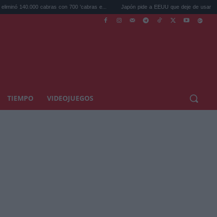
0.000 cabras con 700 'cabras e...
Japón pide a EEUU que deje de usar a Mario y P
TIEMPO
VIDEOJUEGOS