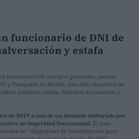
un funcionario de DNI de
malversación y estafa
 un funcionario de cuerpos generales, ambos
NI y Pasaporte de Melilla, han sido absueltos de
udales públicos, estafa, falsedad documental y
e de 2019 a raíz de un atestado elaborado por
erativa de Seguridad Documental.
El auto
basadas en "diligencias de investigación poco
es peculiaridades de la ciudad de Melilla".