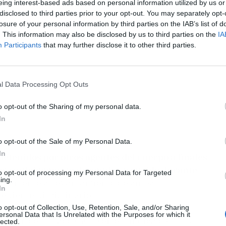
eing interest-based ads based on personal information utilized by us or
disclosed to third parties prior to your opt-out. You may separately opt-
losure of your personal information by third parties on the IAB’s list of
. This information may also be disclosed by us to third parties on the
IA
Participants
that may further disclose it to other third parties.
l Data Processing Opt Outs
o opt-out of the Sharing of my personal data.
In
o opt-out of the Sale of my Personal Data.
In
detenidos por otros agentes del cuerpo a finales
os cautelarmente de empleo y sueldo durante
to opt-out of processing my Personal Data for Targeted
ing.
entemente al levantamiento de ambas
In
pediente disciplinario.
o opt-out of Collection, Use, Retention, Sale, and/or Sharing
ersonal Data that Is Unrelated with the Purposes for which it
neral del Estado (AGE) en el sindicato CSIF y
lected.