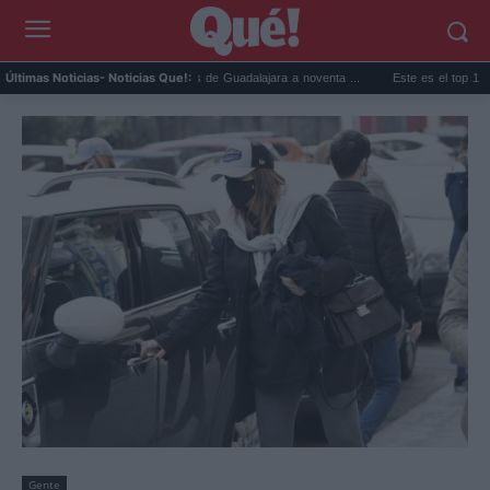
..
La ruta de los castillos de Guadalajara a noventa ...
Este es el top 10 de Net
Últimas Noticias
- Noticias Que!:
Gente