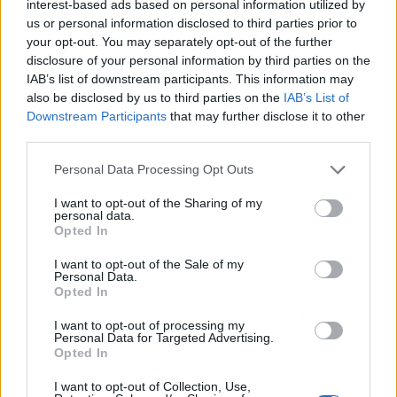
interest-based ads based on personal information utilized by
us or personal information disclosed to third parties prior to
Publicidad
your opt-out. You may separately opt-out of the further
disclosure of your personal information by third parties on the
IAB’s list of downstream participants. This information may
also be disclosed by us to third parties on the
IAB’s List of
Downstream Participants
that may further disclose it to other
third parties.
Personal Data Processing Opt Outs
I want to opt-out of the Sharing of my
personal data.
Opted In
I want to opt-out of the Sale of my
Personal Data.
Opted In
Los aranceles adicionales de Estados Unidos
I want to opt-out of processing my
Personal Data for Targeted Advertising.
son del 10% para los productos de la industria
Opted In
aeronáutica y del 25% para los
agroalimentarios, que se aplican desde el
I want to opt-out of Collection, Use,