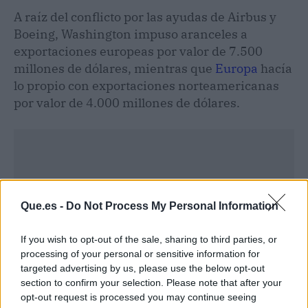
A raíz del conflicto por las ayudas de Airbus y
Boeing, Washington impuso aranceles a
exportaciones europeas por valor de 7.500
millones de dólares, mientras que
Europa
hacía
lo propio con exportaciones norteamericanas
por valor de 4.000 millones de dólares.
Que.es -
Do Not Process My Personal Information
If you wish to opt-out of the sale, sharing to third parties, or
processing of your personal or sensitive information for
targeted advertising by us, please use the below opt-out
section to confirm your selection. Please note that after your
opt-out request is processed you may continue seeing