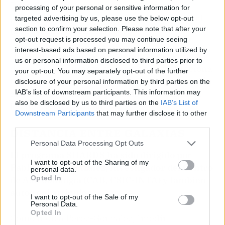
Dead Sources), uno de los programas
processing of your personal or sensitive information for
principales del Observatorio Europeo Austral
targeted advertising by us, please use the below opt-out
section to confirm your selection. Please note that after your
(ESO) realizado en el GTC.
opt-out request is processed you may continue seeing
interest-based ads based on personal information utilized by
"Estoy muy contento de ver que el método
us or personal information disclosed to third parties prior to
desarrollado durante mi tesis doctoral funciona
your opt-out. You may separately opt-out of the further
tan bien para encontrar y confirmar una región
disclosure of your personal information by third parties on the
IAB’s list of downstream participants. This information may
altamente poblada de galaxias en el Universo
also be disclosed by us to third parties on the
IAB’s List of
lejano", señala Arrabal.
Downstream Participants
that may further disclose it to other
third parties.
DISTANCIA ENTRE GALAXIAS
Personal Data Processing Opt Outs
El programa SHARDS ha sido dirigido por
I want to opt-out of the Sharing of my
Pablo Pérez-González, investigador del Centro
personal data.
Opted In
de Astrobiología (CAB, CSIC-INTA) y también
autor del artículo.
I want to opt-out of the Sale of my
Personal Data.
Opted In
Como indica Pérez-González, "medir