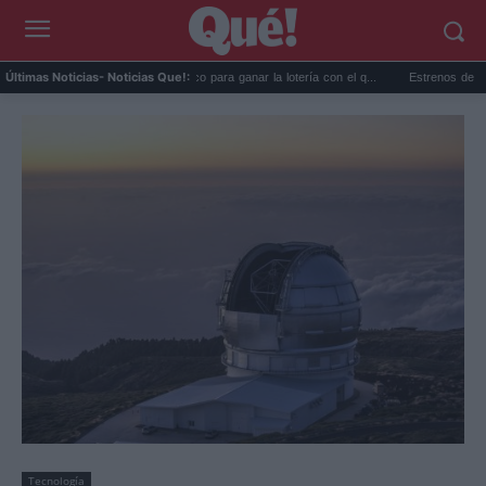
..
El truco matemático para ganar la lotería con el q...
Estrenos de agosto en str
Últimas Noticias
- Noticias Que!:
Tecnología