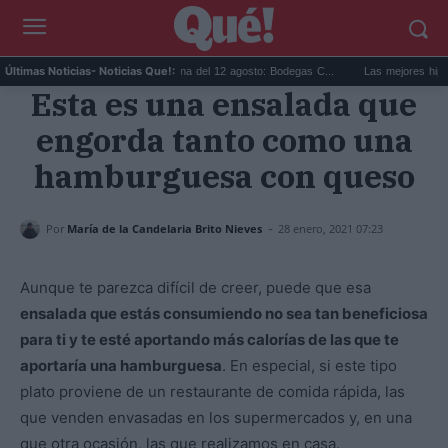
.
Eclipse solar en Cariñena del 12 agosto: Bodegas C...
Las mejores hipotecas 
Últimas Noticias
- Noticias Que!:
Esta es una ensalada que
engorda tanto como una
hamburguesa con queso
-
Por
María de la Candelaria Brito Nieves
28 enero, 2021 07:23
Aunque te parezca difícil de creer, puede que esa
ensalada que estás consumiendo no sea tan beneficiosa
para ti y te esté aportando más calorías de las que te
aportaría una hamburguesa
. En especial, si este tipo
plato proviene de un restaurante de comida rápida, las
que venden envasadas en los supermercados y, en una
que otra ocasión, las que realizamos en casa.