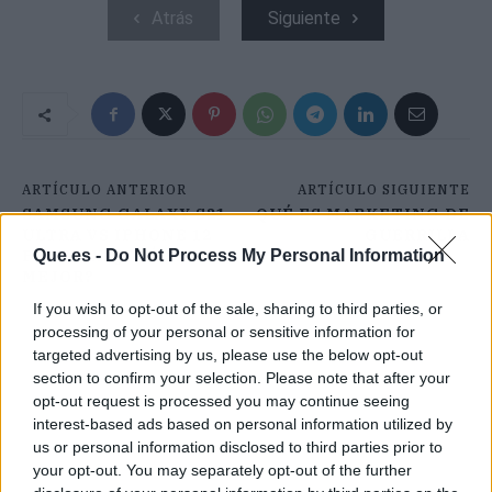
Atrás
Siguiente
ARTÍCULO ANTERIOR
ARTÍCULO SIGUIENTE
SAMSUNG GALAXY S21
QUÉ ES MARKETING DE
ULTRA VS IPHONE 12
GUERRILLA
PRO MAX. ¿CUÁL ES
Que.es -
Do Not Process My Personal Information
MEJOR?
If you wish to opt-out of the sale, sharing to third parties, or
processing of your personal or sensitive information for
targeted advertising by us, please use the below opt-out
section to confirm your selection. Please note that after your
opt-out request is processed you may continue seeing
interest-based ads based on personal information utilized by
us or personal information disclosed to third parties prior to
your opt-out. You may separately opt-out of the further