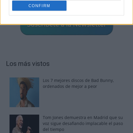
CONFIRM
Los más vistos
Los 7 mejores discos de Bad Bunny,
ordenados de mejor a peor
Tom Jones demuestra en Madrid que su
voz sigue desafiando implacable el paso
del tiempo