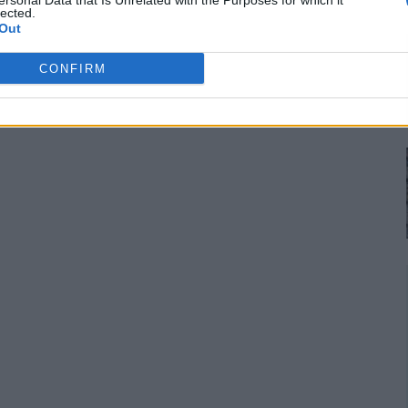
ersonal Data that Is Unrelated with the Purposes for which it
lected.
Out
CONFIRM