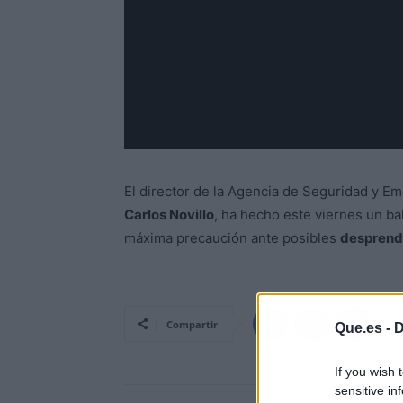
El director de la Agencia de Seguridad y 
Carlos Novillo
, ha hecho este viernes un bal
máxima precaución ante posibles
desprendi
Compartir
Que.es -
D
If you wish 
sensitive in