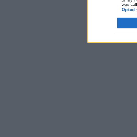
of my P
was col
Opted 