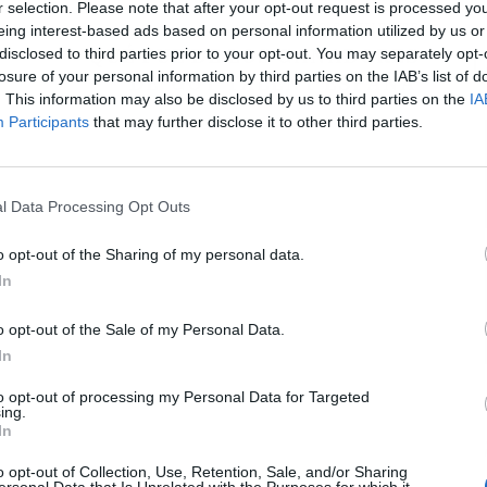
r selection. Please note that after your opt-out request is processed y
ARTÍCULO SIGUIENTE
eing interest-based ads based on personal information utilized by us or
QUÉ FUE DE LOS GANADORES
disclosed to third parties prior to your opt-out. You may separately opt-
L
losure of your personal information by third parties on the IAB’s list of
S
DE 'GOT TALENT ESPAÑA'
. This information may also be disclosed by us to third parties on the
IA
Participants
that may further disclose it to other third parties.
l Data Processing Opt Outs
o opt-out of the Sharing of my personal data.
In
o opt-out of the Sale of my Personal Data.
In
to opt-out of processing my Personal Data for Targeted
ing.
In
o opt-out of Collection, Use, Retention, Sale, and/or Sharing