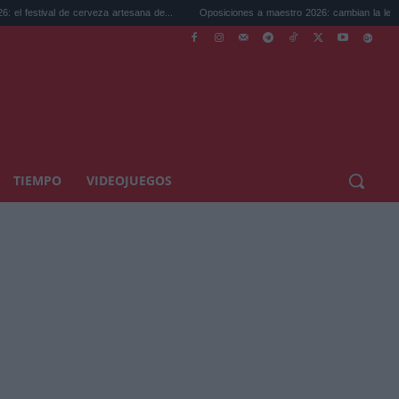
 de cerveza artesana de...
Oposiciones a maestro 2026: cambian la legislación...
TIEMPO
VIDEOJUEGOS