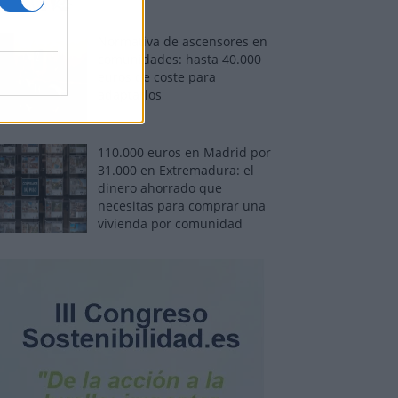
Normativa de ascensores en
comunidades: hasta 40.000
euros de coste para
adaptarlos
110.000 euros en Madrid por
31.000 en Extremadura: el
dinero ahorrado que
necesitas para comprar una
vivienda por comunidad