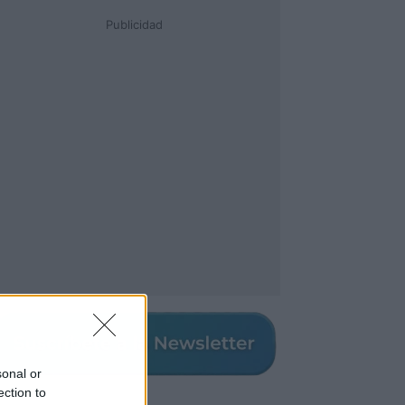
Publicidad
sonal or
ection to