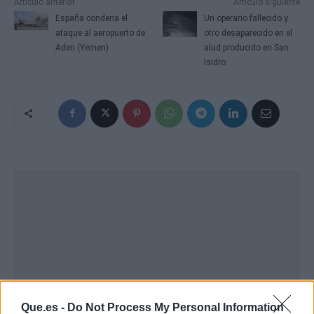
Artículo anterior
Artículo siguiente
España condena el
Un operario fallecido y
ataque al aeropuerto de
otro desaparecido en el
Aden (Yemen)
alud producido en San
Isidro
Que.es -
Do Not Process My Personal Information