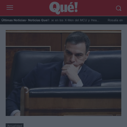
...
Kit Connor será Cíclope en los X-Men del MCU y Hea...
Rosalía en Buenos Ai
Últimas Noticias
- Noticias Que!:
Actualidad