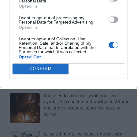
Personal Data.
Opted In
I want to opt-out of processing my
Personal Data for Targeted Advertising.
Opted In
I want to opt-out of Collection, Use,
Los más vistos
Retention, Sale, and/or Sharing of my
Personal Data that Is Unrelated with the
Purposes for which it was collected.
Opted Out
Tom Jones demuestra en Madrid que su
voz sigue desafiando implacable el paso
CONFIRM
del tiempo
Fuego en los cuernos y millones en
ayudas: la rebelión antitaurina en Alfafar
enciende el debate sobre los 'bous al
carrer'
La salud mental ya causa una de cada