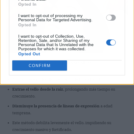
Opted In
I want to opt-out of processing my
Personal Data for Targeted Advertising.
Opted In
I want to opt-out of Collection, Use,
Retention, Sale, and/or Sharing of my
Personal Data that Is Unrelated with the
Purposes for which it was collected.
Opted Out
Esta técnica
es ideal para `pieles sensibles
. Los riesgos de
CONFIRM
irritación de la piel son bajos.
No remueve ni debilita las capas de la epidermis.
Extrae el vello desde la raíz
, prolongando más tiempo su
crecimiento.
Disminuye la presencia de líneas de expresión
a edad
temprana.
Este método debilita levemente el vello, impidiendo su
crecimiento masivo y fortificado.