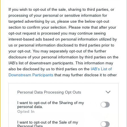
Esta increíble técnica
, propicia beneficios
If you wish to opt-out of the sale, sharing to third parties, or
processing of your personal or sensitive information for
fantásticos
, en comparación a otras, pero
targeted advertising by us, please use the below opt-out
también es cierto que, la mayoría de los
section to confirm your selection. Please note that after your
procedimientos estéticos, poseen unos cuantos
opt-out request is processed you may continue seeing
riesgos. Esto no quiere decir que no lo puedas
interest-based ads based on personal information utilized by
poner en práctica, pero, si es algo que debes
us or personal information disclosed to third parties prior to
your opt-out. You may separately opt-out of the further
considerar y tener presente antes de animarte
disclosure of your personal information by third parties on the
a la depilación con hilo. Siempre es bueno que
IAB’s list of downstream participants. This information may
sepas los límites de tu rostro
, saber cosas como
also be disclosed by us to third parties on the
IAB’s List of
el
tipo de piel
que tienes o los productos que
Downstream Participants
that may further disclose it to other
pueden exponerte a las alergias, son
third parties.
primordiales.
Personal Data Processing Opt Outs
Beneficios que proporciona:
I want to opt-out of the Sharing of my
personal data.
Opted In
I want to opt-out of the Sale of my
Personal Data.