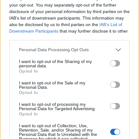
A pesar de esto, si síntomas como
fiebre
your opt-out. You may separately opt-out of the further
elevada, escalofríos, dolor de cabeza,
tos,
disclosure of your personal information by third parties on the
congestión, fatiga, dolor de garganta
y dolores
IAB’s list of downstream participants. This information may
also be disclosed by us to third parties on the
IAB’s List of
musculares
se hacen presentes, debes
Downstream Participants
that may further disclose it to other
mantenerte alerta y es mejor que realices una
third parties.
consulta médica lo más pronto posible.
Personal Data Processing Opt Outs
Sobre todo en los casos de fiebre media o
I want to opt-out of the Sharing of my
elevada se debe prestar máxima atención, ya
personal data.
Opted In
que este síntoma es un mecanismo de defensa
creado por el propio cuerpo para elevar la
I want to opt-out of the Sale of my
temperatura y eliminar los microorganismos
Personal Data.
Opted In
dañinos. Por lo tanto, si hay fiebre, hay
infección.
I want to opt-out of processing my
Personal Data for Targeted Advertising.
Opted In
Tratamientos para combatir una
infección
I want to opt-out of Collection, Use,
Retention, Sale, and/or Sharing of my
Personal Data that Is Unrelated with the
Purposes for which it was collected.