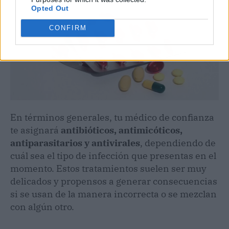
Opted Out
CONFIRM
En términos generales, tu médico de confianza
te asignará
antibióticos,
antimicóticos,
antiparasitarios y antivirales
, dependiendo de
cuál sea el tipo de infección que presentas en el
momento. Estos tratamientos suelen ser muy
delicados y propensos a generar consecuencias
si se usan de la manera incorrecta o se mezclan
con algún otro.