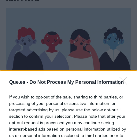
Que.es -
Do Not Process My Personal Information
Los signos y síntomas en una
infección
pueden
presentarse de forma diferente para cada
If you wish to opt-out of the sale, sharing to third parties, or
persona dependiendo el tipo de
processing of your personal or sensitive information for
microorganismo que haya entrado al cuerpo,
targeted advertising by us, please use the below opt-out
incluso en algunos casos estos ni siquiera son
section to confirm your selection. Please note that after your
opt-out request is processed you may continue seeing
perceptibles.
interest-based ads based on personal information utilized by
us or personal information disclosed to third parties prior to