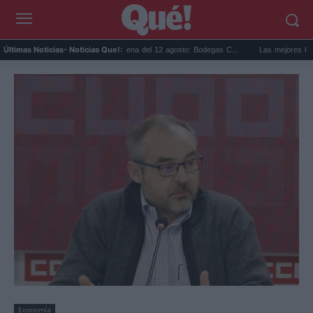
..
Eclipse solar en Cariñena del 12 agosto: Bodegas C...
Las mejores hipotecas
Últimas Noticias
- Noticias Que!:
Economía