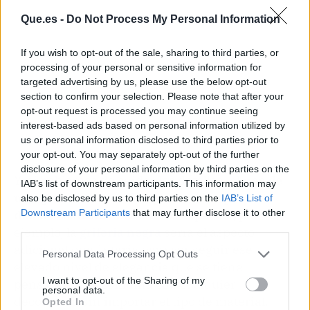
Que.es -
Do Not Process My Personal Information
If you wish to opt-out of the sale, sharing to third parties, or
processing of your personal or sensitive information for
targeted advertising by us, please use the below opt-out
section to confirm your selection. Please note that after your
opt-out request is processed you may continue seeing
interest-based ads based on personal information utilized by
us or personal information disclosed to third parties prior to
your opt-out. You may separately opt-out of the further
disclosure of your personal information by third parties on the
Y, si hablamos de cuidar los detalles,
el uso de
IAB’s list of downstream participants. This information may
una grifería específica para cada tipo de
also be disclosed by us to third parties on the
IAB’s List of
Downstream Participants
that may further disclose it to other
diseño es ideal.
Para ciertos espacios, por
third parties.
ejemplo, la
griferia
negra
sería el aspecto
adicional que faltaría para conseguir ese
Personal Data Processing Opt Outs
elevado nivel de elegancia que se tiene
I want to opt-out of the Sharing of my
pensado, pues combina con cualquier
personal data.
decoración sin importar el tipo de material.
Opted In