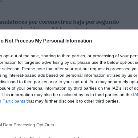
 andaluces por coronavirus baja por segundo
nos en las últimas 24 horas hasta una cifra
o Not Process My Personal Information
rovincia con más hospitalizados con 425 y 97 de
to opt-out of the sale, sharing to third parties, or processing of your per
78 en UCI; Málaga con 283 y 37 en UCI; Cádiz con
formation for targeted advertising by us, please use the below opt-out s
 Córdoba con 180 y 31 en UCI; Almería con 135 y
r selection. Please note that after your opt-out request is processed y
eing interest-based ads based on personal information utilized by us or
disclosed to third parties prior to your opt-out. You may separately opt-
losure of your personal information by third parties on the IAB’s list of
ANA CON 567 CASOS
. This information may also be disclosed by us to third parties on the
IA
Participants
that may further disclose it to other third parties.
 que durante la última semana se han
tes con 567 casos confirmados por PCR y test de
ositivos menos que la semana anterior. Además
l Data Processing Opt Outs
 días, en la comunidad siguen activos 168 brotes
a, diez en Cádiz, 14 en Córdoba, 34 en Granada,