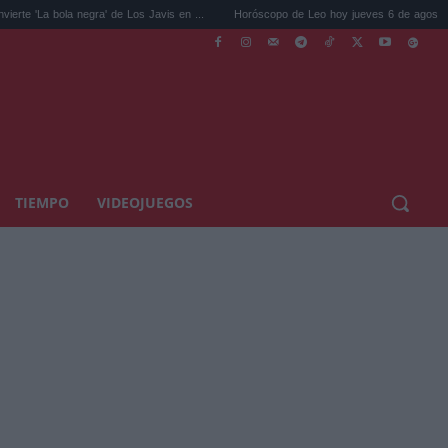
la negra' de Los Javis en ...
Horóscopo de Leo hoy jueves 6 de agosto: tu intuic...
TIEMPO
VIDEOJUEGOS