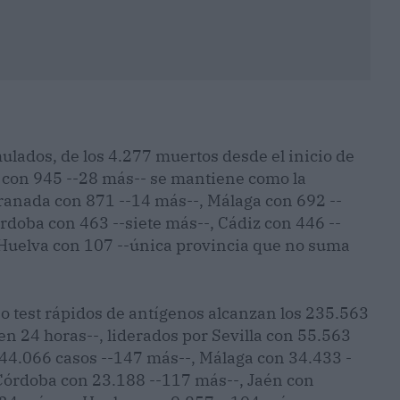
ulados, de los 4.277 muertos desde el inicio de
a con 945 --28 más-- se mantiene como la
Granada con 871 --14 más--, Málaga con 692 --
rdoba con 463 --siete más--, Cádiz con 446 --
 Huelva con 107 --única provincia que no suma
 o test rápidos de antígenos alcanzan los 235.563
en 24 horas--, liderados por Sevilla con 55.563
44.066 casos --147 más--, Málaga con 34.433 -
Córdoba con 23.188 --117 más--, Jaén con