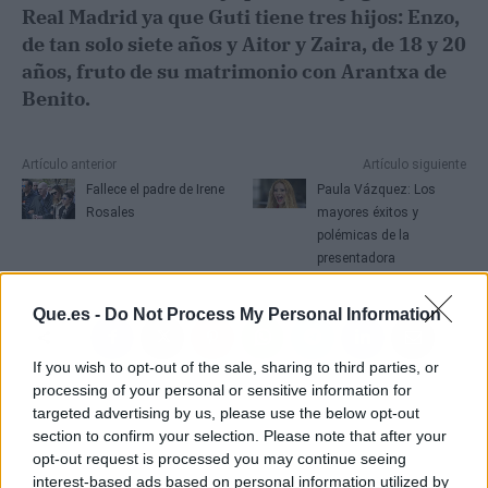
Real Madrid ya que Guti tiene tres hijos: Enzo,
de tan solo siete años y Aitor y Zaira, de 18 y 20
años, fruto de su matrimonio con Arantxa de
Benito.
Artículo anterior
Artículo siguiente
Fallece el padre de Irene
Paula Vázquez: Los
Rosales
mayores éxitos y
polémicas de la
presentadora
Que.es -
Do Not Process My Personal Information
If you wish to opt-out of the sale, sharing to third parties, or
processing of your personal or sensitive information for
targeted advertising by us, please use the below opt-out
section to confirm your selection. Please note that after your
opt-out request is processed you may continue seeing
interest-based ads based on personal information utilized by