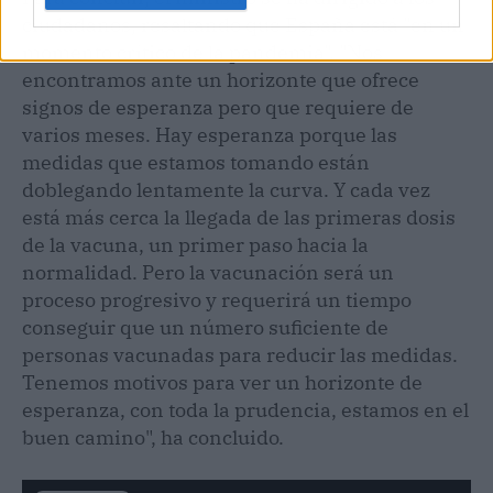
ciudadanos, resaltando que España está "en un
momento crítico de la pandemia". "Nos
encontramos ante un horizonte que ofrece
signos de esperanza pero que requiere de
varios meses. Hay esperanza porque las
medidas que estamos tomando están
doblegando lentamente la curva. Y cada vez
está más cerca la llegada de las primeras dosis
de la vacuna, un primer paso hacia la
normalidad. Pero la vacunación será un
proceso progresivo y requerirá un tiempo
conseguir que un número suficiente de
personas vacunadas para reducir las medidas.
Tenemos motivos para ver un horizonte de
esperanza, con toda la prudencia, estamos en el
buen camino", ha concluido.