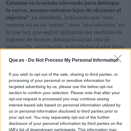
Estamos en la senda adecuada para doblegar
la curva, aunque estamos lejos de alcanzar el
objetivo"
, ha detallado, indicando que "esta
carrera no es un 'sprint'", sino "una maratón" en
la que hay que seguir aplicando las medidas de
higiene de manos, distancia social, uso de
mascarilla, ventilación, actividades al aire libre,
reuniones de seis personas como máximo y
Que.es -
Do Not Process My Personal Information
quedarse en casa si hay síntomas, positivo o un
contacto estrecho.
If you wish to opt-out of the sale, sharing to third parties, or
processing of your personal or sensitive information for
targeted advertising by us, please use the below opt-out
section to confirm your selection. Please note that after your
opt-out request is processed you may continue seeing
interest-based ads based on personal information utilized by
us or personal information disclosed to third parties prior to
your opt-out. You may separately opt-out of the further
disclosure of your personal information by third parties on the
IAB’s list of downstream participants. This information may