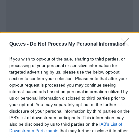
Que.es -
Do Not Process My Personal Information
If you wish to opt-out of the sale, sharing to third parties, or
processing of your personal or sensitive information for
targeted advertising by us, please use the below opt-out
section to confirm your selection. Please note that after your
Judicialmente las diligencias se iniciaron en
opt-out request is processed you may continue seeing
2003 en el entonces Juzgado de Primera
interest-based ads based on personal information utilized by
Instancia e Instrucción número 8 de Jaén. Al
us or personal information disclosed to third parties prior to
producirse la separación de las jurisdicciones y
your opt-out. You may separately opt-out of the further
quedar como juzgado de Primera instancia, la
disclosure of your personal information by third parties on the
IAB’s list of downstream participants. This information may
diligencias se remitieron al Juzgado Decano
also be disclosed by us to third parties on the
IAB’s List of
para su reparto. De esta forma, el caso pasó al
Downstream Participants
that may further disclose it to other
juzgado de Instrucción número 1 de Jaén, que
third parties.