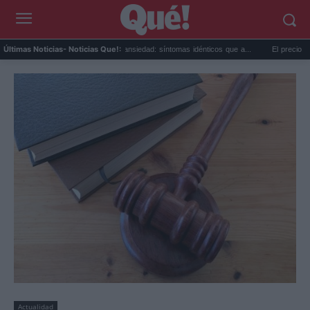
...
Calor extremo y ansiedad: síntomas idénticos que a...
El precio de la vivie
Últimas Noticias
- Noticias Que!:
Actualidad