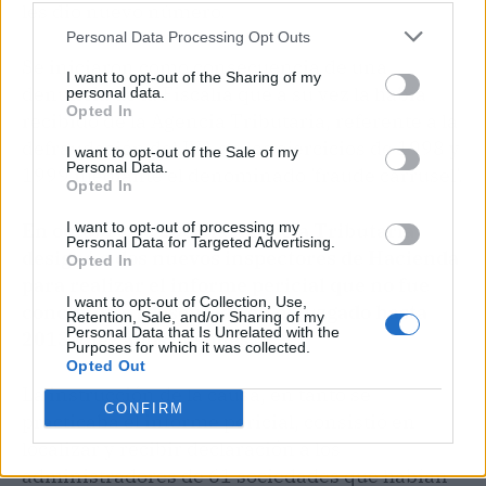
les dio nuevo número.
Personal Data Processing Opt Outs
Se iniciaron como consecuencia de una
I want to opt-out of the Sharing of my
denuncia de la Fiscalía que a su vez la había
personal data.
Opted In
recibido de la Agencia Tributaria, referente a la
defraudación del IVA en los ejercicios de 1998 y
I want to opt-out of the Sale of my
Personal Data.
1999 mediante el denominado 'fraude carrusel'.
Opted In
En octubre de 2003 la Agencia Tributaria
I want to opt-out of processing my
Personal Data for Targeted Advertising.
designó a dos nuevos inspectores de Hacienda
Opted In
para realizar el informe pericial que no fue
I want to opt-out of Collection, Use,
concluido y presentado en el juzgado hasta
Retention, Sale, and/or Sharing of my
Personal Data that Is Unrelated with the
2013, diez años después.
Purposes for which it was collected.
Opted Out
La instrucción de la causa, en tanto se
CONFIRM
practicaba el informe pericial, consistió en
localizar y recibir declaración a los
administradores de 61 sociedades que habían