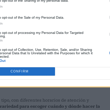
o opt-out of the Sharing of my personal data.
In
o opt-out of the Sale of my Personal Data.
In
to opt-out of processing my Personal Data for Targeted
ing.
In
Toda persona
mayor de 16 años
puede aplicar
o opt-out of Collection, Use, Retention, Sale, and/or Sharing
 habilidades en
tecnología
de la información y
ersonal Data that Is Unrelated with the Purposes for which it
nera automática.
lected.
Out
elemática.
Pero no puedes hacerla en cualquier
CONFIRM
en un
centro colaborador
que haya sido
ene asegurado que estás en las mejores
tipo, con diferentes horarios de atención y
 variedad para escoger cuándo y dónde hacer la