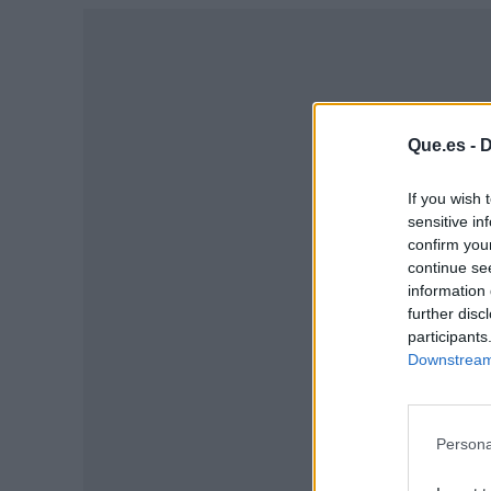
Que.es -
D
If you wish 
sensitive in
confirm you
continue se
information 
further disc
participants
P
Downstream 
Persona