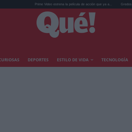
Prime Video estrena la película de acción que ya a...
Gredos esconde el ho
CURIOSAS
DEPORTES
ESTILO DE VIDA
TECNOLOGÍA