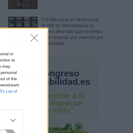
110.000 euros en Madrid por
31.000 en Extremadura: el
dinero ahorrado que necesitas
para comprar una vivienda por
comunidad
sonal or
ection to
ou may
 personal
out of the
 downstream
B’s List of