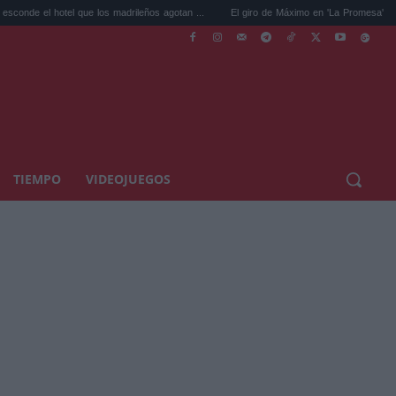
tel que los madrileños agotan ...
El giro de Máximo en 'La Promesa' que cambiará el 
TIEMPO
VIDEOJUEGOS