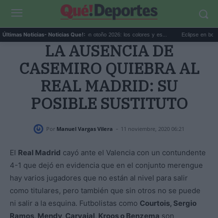
...
Tendencias decoración otoño 2026: los colores y es...
Eclipse en bodegas de
Últimas Noticias
- Noticias Que!:
LA AUSENCIA DE
CASEMIRO QUIEBRA AL
REAL MADRID: SU
POSIBLE SUSTITUTO
-
Por
Manuel Vargas Vilera
11 noviembre, 2020 06:21
El
Real Madrid
cayó ante el Valencia con un contundente
4-1 que dejó en evidencia que en el conjunto merengue
hay varios jugadores que no están al nivel para salir
como titulares, pero también que sin otros no se puede
ni salir a la esquina. Futbolistas como
Courtois, Sergio
Ramos, Mendy, Carvajal, Kroos o Benzema
son