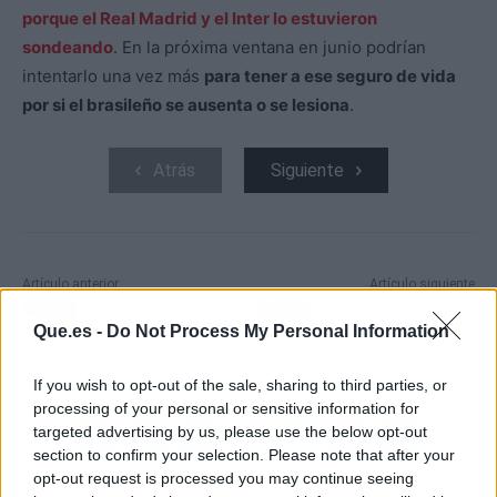
porque el Real Madrid y el Inter lo estuvieron
sondeando
. En la próxima ventana en junio podrían
intentarlo una vez más
para tener a ese seguro de vida
por si el brasileño se ausenta o se lesiona
.
Atrás
Siguiente
Artículo anterior
Artículo siguiente
La baja de Fede Valverde,
La foto más romántica
Que.es -
Do Not Process My Personal Information
un problema más para
de Lola Gallardo y
Zidane
Carmen Menayo
If you wish to opt-out of the sale, sharing to third parties, or
processing of your personal or sensitive information for
targeted advertising by us, please use the below opt-out
section to confirm your selection. Please note that after your
opt-out request is processed you may continue seeing