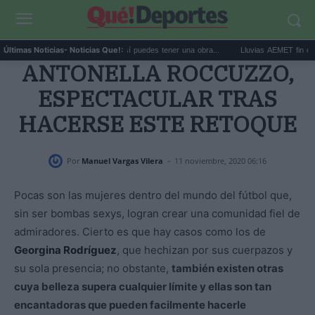
mprar arte en subasta: así puedes tener una obra...
Lluvias AEMET fin de semana: a
Últimas Noticias
- Noticias Que!:
ANTONELLA ROCCUZZO,
ESPECTACULAR TRAS
HACERSE ESTE RETOQUE
-
Por
Manuel Vargas Vilera
11 noviembre, 2020 06:16
Pocas son las mujeres dentro del mundo del fútbol que,
sin ser bombas sexys, logran crear una comunidad fiel de
admiradores. Cierto es que hay casos como los de
Georgina Rodríguez
, que hechizan por sus cuerpazos y
su sola presencia; no obstante,
también existen otras
cuya belleza supera cualquier límite y ellas son tan
encantadoras que pueden facilmente hacerle