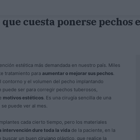
lo que cuesta ponerse pechos 
vención estética más demandada en nuestro país. Miles
te tratamiento para
aumentar o mejorar sus pechos
.
el contorno y el volumen del pecho implantando
n puede ser para corregir pechos tuberosos,
te
motivos estéticos
. Es una cirugía sencilla de una
o se puede ver al mes.
mplantes cada cierto tiempo, pero los materiales
a intervención dure toda la vida
de la paciente, en la
te buscar un buen
cirujano
plástico, que realice la