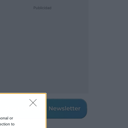
Publicidad
sonal or
ection to