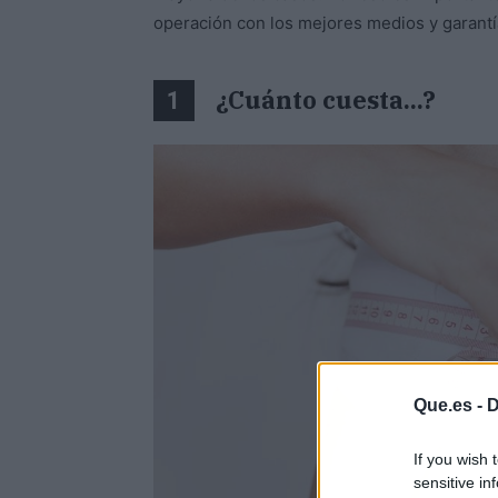
operación con los mejores medios y garantí
¿Cuánto cuesta...?
1
Que.es -
D
If you wish 
sensitive in