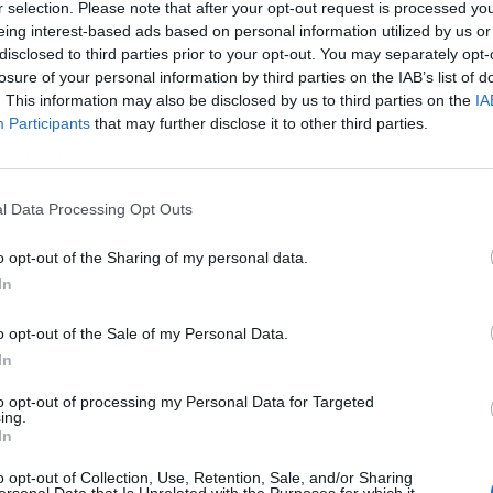
r selection. Please note that after your opt-out request is processed y
eing interest-based ads based on personal information utilized by us or
disclosed to third parties prior to your opt-out. You may separately opt-
L
ión de aumento de pechos es como preguntarse el
losure of your personal information by third parties on the IAB’s list of
ues
depende, y depende de muchas cosas
. El precio de
. This information may also be disclosed by us to third parties on the
IA
Participants
that may further disclose it to other third parties.
el tipo de mama que haya que tratar. Depende
edondos o anatómicos.
l Data Processing Opt Outs
o opt-out of the Sharing of my personal data.
In
o opt-out of the Sale of my Personal Data.
In
to opt-out of processing my Personal Data for Targeted
ing.
In
o opt-out of Collection, Use, Retention, Sale, and/or Sharing