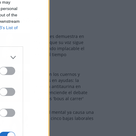
ou may
 personal
out of the
os más vistos
 downstream
B’s List of
Tom Jones demuestra en
Madrid que su voz sigue
desafiando implacable el
paso del tiempo
Fuego en los cuernos y
millones en ayudas: la
rebelión antitaurina en
Alfafar enciende el debate
sobre los 'bous al carrer'
La salud mental ya causa una
de cada cinco bajas laborales