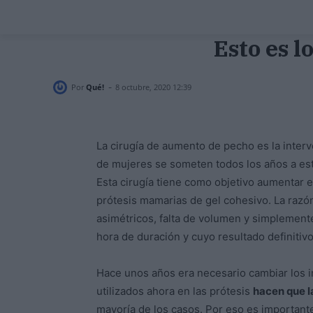
Esto es 
-
Por
Qué!
8 octubre, 2020 12:39
La cirugía de aumento de pecho es la inter
de mujeres se someten todos los años a es
Esta cirugía tiene como objetivo aumentar 
prótesis mamarias de gel cohesivo. La razó
asimétricos, falta de volumen y simplemen
hora de duración y cuyo resultado definitiv
Hace unos años era necesario cambiar los i
utilizados ahora en las prótesis
hacen que l
mayoría de los casos. Por eso es importan