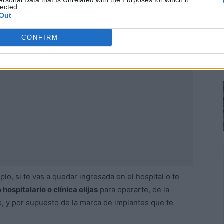
ersonal Data that Is Unrelated with the Purposes for which it
lected.
Out
Publicidad
CONFIRM
plo, si te vas a quedar ingresada en el hospital o te
hospitalario o clínica elijas
para operarte, de la
o, y por supuesto de la marca de implantes que te