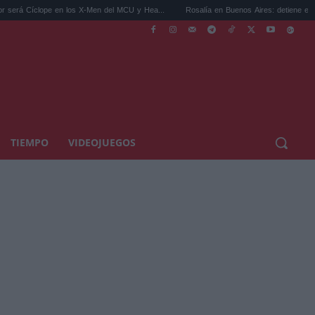
en los X-Men del MCU y Hea...
Rosalía en Buenos Aires: detiene el tráfico y se s...
TIEMPO
VIDEOJUEGOS