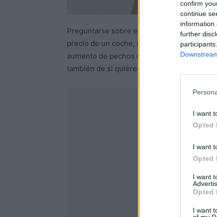
confirm you
continue se
information 
Preguntarse sobre el precio de una operac
further disc
precio de un coche, un viaje o una casa. P
participants
Downstream 
aumento de pechos depende, por ejemplo, d
también de si quieres ponerte implantes r
Persona
I want t
Opted 
I want t
Opted 
I want 
Advertis
Opted 
I want t