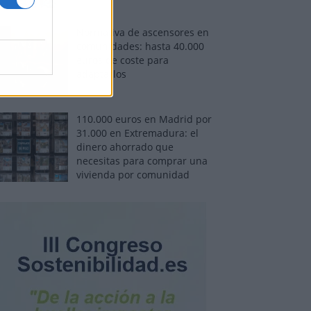
Normativa de ascensores en
comunidades: hasta 40.000
euros de coste para
adaptarlos
110.000 euros en Madrid por
31.000 en Extremadura: el
dinero ahorrado que
necesitas para comprar una
vivienda por comunidad