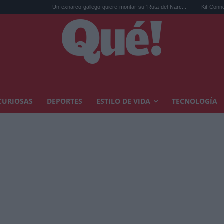
Un exnarco gallego quiere montar su 'Ruta del Narc...
Kit Connor será Cíclope 
CURIOSAS
DEPORTES
ESTILO DE VIDA
TECNOLOGÍA