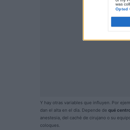
of my P
was col
Opted 
Y hay otras variables que influyen. Por ejem
dan el alta en el día. Depende de
qué centro 
anestesia, del caché de cirujano o su equip
coloques.