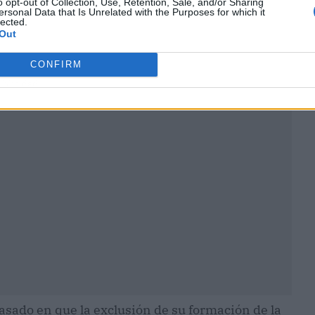
o opt-out of Collection, Use, Retention, Sale, and/or Sharing
ersonal Data that Is Unrelated with the Purposes for which it
lected.
Out
CONFIRM
ublicidad
basado en que la exclusión de su formación de la