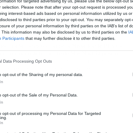
 los miembros de la Mesa de Edad de la Asamblea
formation for targeted advertising by us, please use the below opt-out s
r selection. Please note that after your opt-out request is processed y
ndo que concurre en el mismo una especial
eing interest-based ads based on personal information utilized by us or
curso plantea un problema o afecta a una faceta
disclosed to third parties prior to your opt-out. You may separately opt-
 hay doctrina de este Tribunal".
losure of your personal information by third parties on the IAB’s list of
. This information may also be disclosed by us to third parties on the
IA
dmitido a trámite el recurso de amparo que
Participants
that may further disclose it to other third parties.
specto a la composición de la Mesa donde PP y Cs
ecer a Vox en detrimento de Más Madrid pese a
elecciones"
, ha trasladado hoy el portavoz de Más
l Data Processing Opt Outs
 de prensa de la Junta de Portavoces.
o opt-out of the Sharing of my personal data.
In
o opt-out of the Sale of my Personal Data.
In
to opt-out of processing my Personal Data for Targeted
ing.
In