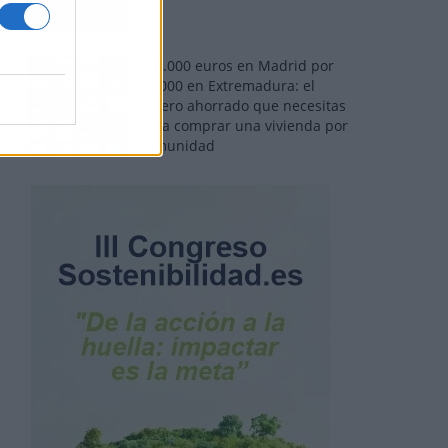
110.000 euros en Madrid por
31.000 en Extremadura: el
dinero ahorrado que necesitas
para comprar una vivienda por
comunidad