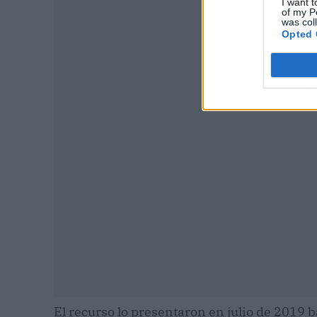
I want t
of my P
was col
Opted 
P
El recurso lo presentaron en julio de 2019 