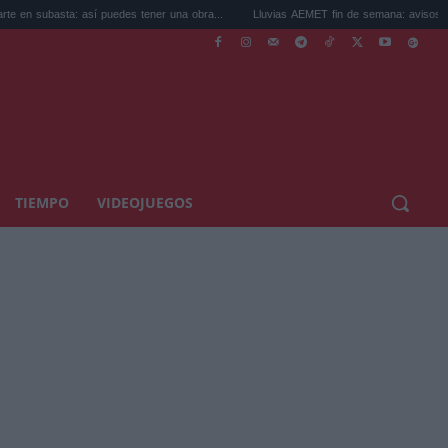
a: así puedes tener una obra...
Lluvias AEMET fin de semana: avisos por tormentas 
TIEMPO
VIDEOJUEGOS