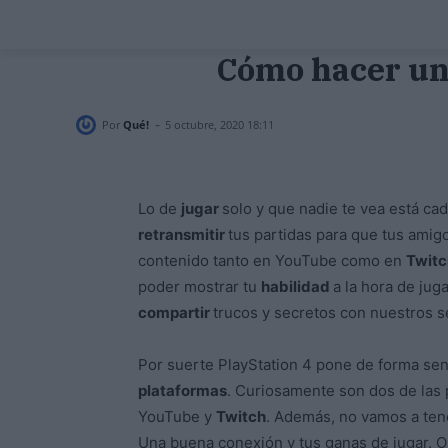
Cómo hacer un
-
Por
Qué!
5 octubre, 2020 18:11
Lo de
jugar
solo y que nadie te vea está ca
retransmitir
tus partidas para que tus amig
contenido tanto en YouTube como en
Twit
poder mostrar tu
habilidad
a la hora de ju
compartir
trucos y secretos con nuestros s
Por suerte PlayStation 4 pone de forma senc
plataformas
. Curiosamente son dos de las
YouTube y
Twitch
. Además, no vamos a ten
Una buena conexión y tus ganas de jugar. 