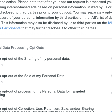
r selection. Please note that after your opt-out request is processed y
eing interest-based ads based on personal information utilized by us or
disclosed to third parties prior to your opt-out. You may separately opt-
L
losure of your personal information by third parties on the IAB’s list of
. This information may also be disclosed by us to third parties on the
IA
ida en nuestra
PS4
necesitamos realizar ciertos pasos.
Participants
that may further disclose it to other third parties.
e la propia consola, desde el
Dualshock
con los
l Data Processing Opt Outs
o opt-out of the Sharing of my personal data.
In
o opt-out of the Sale of my Personal Data.
In
to opt-out of processing my Personal Data for Targeted
ing.
In
o opt-out of Collection, Use, Retention, Sale, and/or Sharing