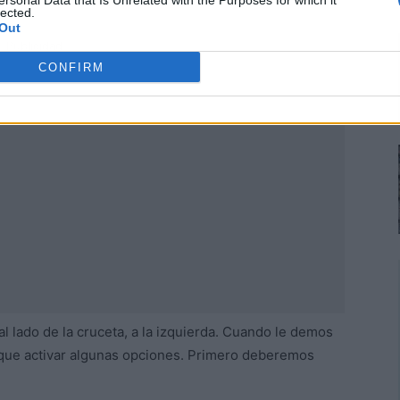
ersonal Data that Is Unrelated with the Purposes for which it
lected.
Out
Publicidad
CONFIRM
al lado de la cruceta, a la izquierda. Cuando le demos
que activar algunas opciones. Primero deberemos