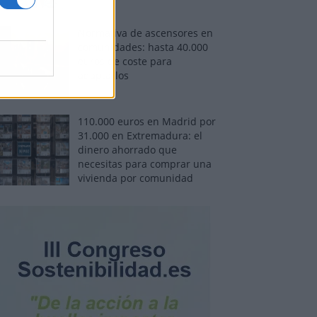
Normativa de ascensores en
comunidades: hasta 40.000
euros de coste para
adaptarlos
110.000 euros en Madrid por
31.000 en Extremadura: el
dinero ahorrado que
necesitas para comprar una
vivienda por comunidad