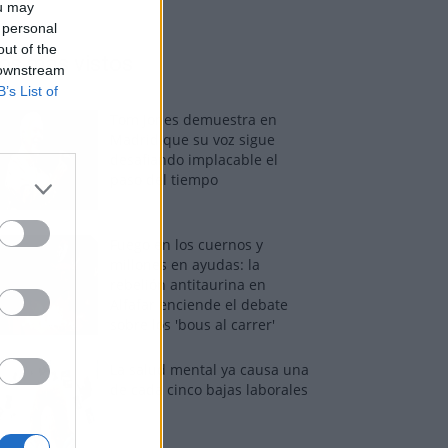
ou may
 personal
out of the
os más vistos
 downstream
B’s List of
Tom Jones demuestra en
Madrid que su voz sigue
desafiando implacable el
paso del tiempo
Fuego en los cuernos y
millones en ayudas: la
rebelión antitaurina en
Alfafar enciende el debate
sobre los 'bous al carrer'
La salud mental ya causa una
de cada cinco bajas laborales