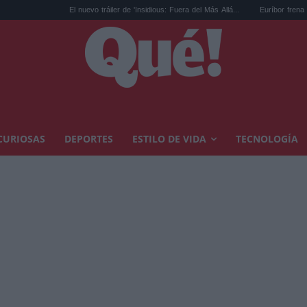
El nuevo tráiler de 'Insidious: Fuera del Más Allá...
Euríbor frena su caída: c
CURIOSAS
DEPORTES
ESTILO DE VIDA
TECNOLOGÍA