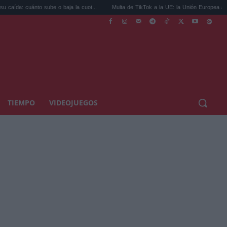
uánto sube o baja la cuot...
Multa de TikTok a la UE: la Unión Europea acorrala...
TIEMPO
VIDEOJUEGOS