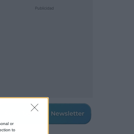
Publicidad
sonal or
ection to