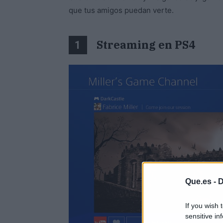
que tus amigos puedan verte.
Streaming en PS4
1
Que.es -
D
If you wish 
sensitive in