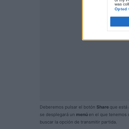
of my P
was col
Opted 
Deberemos pulsar el botón
Share
que está 
se desplegará un
menú
en el que tenemos 
buscar la opción de transmitir partida.