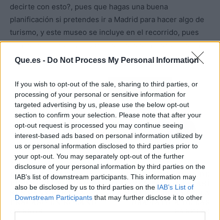
decirte con esto?, pues que hagas una buena
planificación si pretendes ir a Madrid para hacer algo de
turismo, y este museo se incluye en el recorrido, pues
tienes mucho que ver, y pocas cosas son las que están
cerca.
Que.es -
Do Not Process My Personal Information
If you wish to opt-out of the sale, sharing to third parties, or
Atrás
Siguiente
processing of your personal or sensitive information for
targeted advertising by us, please use the below opt-out
section to confirm your selection. Please note that after your
opt-out request is processed you may continue seeing
interest-based ads based on personal information utilized by
us or personal information disclosed to third parties prior to
your opt-out. You may separately opt-out of the further
ARTÍCULO ANTERIOR
ARTÍCULO SIGUIENTE
disclosure of your personal information by third parties on the
EL NADAL MÁS
DE GH 16 A LA ISLA DE
IAB’s list of downstream participants. This information may
PESIMISTA PREPARA A
LAS TENTACIONES: ASÍ
also be disclosed by us to third parties on the
IAB’s List of
SUS FANS PARA UN
ES MARTA PEÑATE, LA
Downstream Participants
that may further disclose it to other
FRACASO EN ROLAND
DRAMÁTICA DE LAS
third parties.
GARROS
PAREJAS