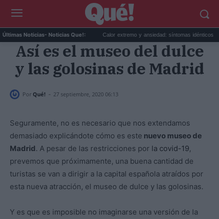
e debes desactivar hoy mis...
Calor extremo y ansiedad: síntomas idénticos que a..
Últimas Noticias
- Noticias Que!:
Así es el museo del dulce
y las golosinas de Madrid
-
Por
Qué!
27 septiembre, 2020 06:13
Seguramente, no es necesario que nos extendamos
demasiado explicándote cómo es este
nuevo museo de
Madrid
. A pesar de las restricciones por
la covid-19
,
prevemos que próximamente, una buena cantidad de
turistas se van a dirigir a la capital española atraídos por
esta nueva atracción, el museo de dulce y las golosinas.
Y es que es imposible no imaginarse una versión de la