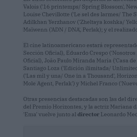
Valois ('16 printemps/ Spring Blossom', New D
Louise Chevillotte ('Le sel des larmes/ The Sa
Adilkhan Yerzhanov ('Zheltaya koshka/ Yellow
Maïwenn ('ADN / DNA', Perlak); y el realizador
El cine latinoamericano estará representad
Sección Oficial), Eduardo Crespo ('Nosotro
Oficial), Joâo Paulo Miranda Maria ('Casa d
Santiago Loza ('Edición ilimitada/ Unlimited
('Las mil y una/ One in a Thousand', Horizon
Mole Agent, Perlak') y Michel Franco ('Nuevo
Otras presencias destacadas son las del dir
del Premio Horizontes, y la actriz Mariana 
'Ema' vuelve junto al
director
Leonardo Medel