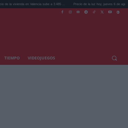
en Valencia sube a 3.485 ...
Precio de la luz hoy, jueves 6 de agosto: la hora ...
TIEMPO
VIDEOJUEGOS