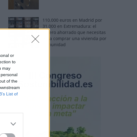
110.000 euros en Madrid por
31.000 en Extremadura: el
dinero ahorrado que necesitas
para comprar una vivienda por
comunidad
sonal or
ection to
ou may
 personal
out of the
 downstream
B’s List of