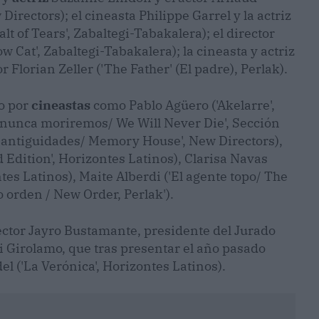
irectors); el cineasta Philippe Garrel y la actriz
lt of Tears', Zabaltegi-Tabakalera); el director
 Cat', Zabaltegi-Tabakalera); la cineasta y actriz
 Florian Zeller ('The Father' (El padre), Perlak).
o por
cineastas
como Pablo Agüero ('Akelarre',
s nunca moriremos/ We Will Never Die', Sección
e antiguidades/ Memory House', New Directors),
 Edition', Horizontes Latinos), Clarisa Navas
tes Latinos), Maite Alberdi ('El agente topo/ The
 orden / New Order, Perlak').
ector Jayro Bustamante, presidente del Jurado
di Girolamo, que tras presentar el año pasado
 ('La Verónica', Horizontes Latinos).