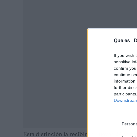
P
Que.es -
D
If you wish 
sensitive in
confirm you
continue se
information 
further disc
participants
Downstream 
Persona
Esta distinción la recibirá el jueves 24 otro