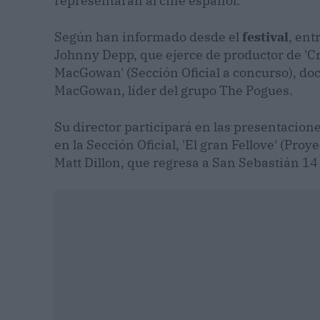
representarán al cine español.
Según han informado desde el
festival
, ent
Johnny Depp, que ejerce de productor de 'C
MacGowan' (Sección Oficial a concurso), d
MacGowan, líder del grupo The Pogues.
Su director participará en las presentacione
en la Sección Oficial, 'El gran Fellove' (Pro
Matt Dillon, que regresa a San Sebastián 14