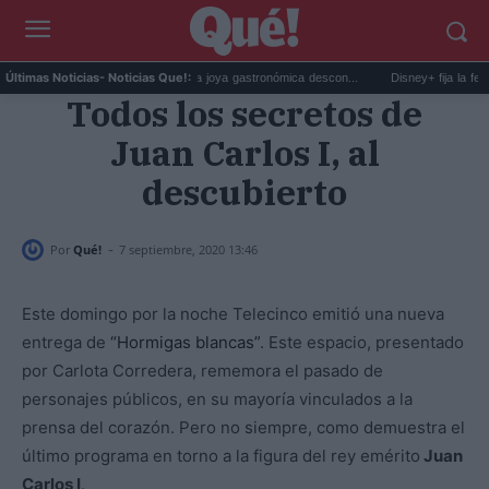
Dónde comer en Huelva, la joya gastronómica descon...
Disney+ fija la fecha de es
Últimas Noticias
- Noticias Que!:
Todos los secretos de
Juan Carlos I, al
descubierto
-
Por
Qué!
7 septiembre, 2020 13:46
Este domingo por la noche Telecinco emitió una nueva
entrega de
“Hormigas blancas”
. Este espacio, presentado
por Carlota Corredera, rememora el pasado de
personajes públicos, en su mayoría vinculados a la
prensa del corazón. Pero no siempre, como demuestra el
último programa en torno a la figura del rey emérito
Juan
Carlos I
.