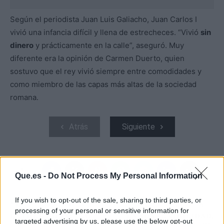
Según el periodista Juan Luis Galiacho, Juan Carlos I
vivió una infancia difícil y llena de estrecheces. “Vivió
sin
dinero
y prácticamente en la calle”, aseguró. Muy
diferente era la opinión de Carmen Duerto, quien
sostuvo que el rey vivió siempre entre comodidades y
como miembro de las capas más altas de la sociedad
romana.
Atrás
Siguiente
Que.es -
Do Not Process My Personal Information
If you wish to opt-out of the sale, sharing to third parties, or
ARTÍCULO ANTERIOR
ARTÍCULO SIGUIENTE
processing of your personal or sensitive information for
ESTHER DOÑA: "NO
LA SOSTENIBILIDAD,
targeted advertising by us, please use the below opt-out